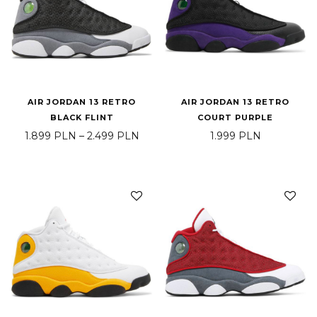
AIR JORDAN 13 RETRO
AIR JORDAN 13 RETRO
BLACK FLINT
COURT PURPLE
Zakres cen: od 1.899 PLN do 2.499
1.899
PLN
–
2.499
PLN
1.999
PLN