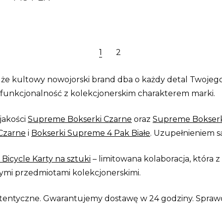
1
2
 że kultowy nowojorski brand dba o każdy detal Twojego s
funkcjonalność z kolekcjonerskim charakterem marki.
jakości
Supreme Bokserki Czarne
oraz
Supreme Bokserki
Czarne
i
Bokserki Supreme 4 Pak Białe
. Uzupełnieniem 
Bicycle Karty na sztuki
– limitowana kolaboracja, która 
ymi przedmiotami kolekcjonerskimi.
entyczne. Gwarantujemy dostawę w 24 godziny. Spraw