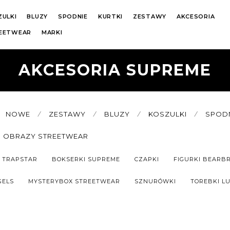
ZULKI
BLUZY
SPODNIE
KURTKI
ZESTAWY
AKCESORIA
REETWEAR
MARKI
AKCESORIA SUPREME
NOWE
⁄
ZESTAWY
⁄
BLUZY
⁄
KOSZULKI
⁄
SPOD
OBRAZY STREETWEAR
 TRAPSTAR
BOKSERKI SUPREME
CZAPKI
FIGURKI BEARBR
GELS
MYSTERYBOX STREETWEAR
SZNURÓWKI
TOREBKI L