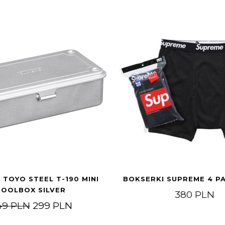
TOYO STEEL T-190 MINI
BOKSERKI SUPREME 4 P
TOOLBOX SILVER
380
PLN
Pierwotna cena wynosiła: 449 PLN.
Aktualna cena wynosi: 299 PLN.
49
PLN
299
PLN