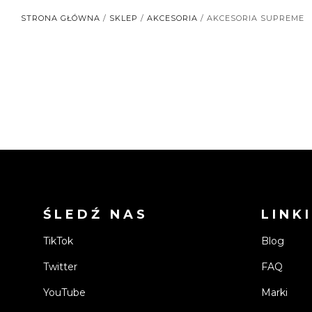
STRONA GŁÓWNA
/
SKLEP
/
AKCESORIA
/ AKCESORIA SUPREME
ŚLEDŹ NAS
LINKI
TikTok
Blog
Twitter
FAQ
YouTube
Marki