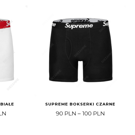
BIAŁE
SUPREME BOKSERKI CZARNE
Zakres cen: od 90 PLN do 100 PLN
Zakres cen
LN
90
PLN
–
100
PLN