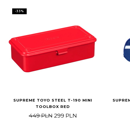
-
33
%
SUPREME TOYO STEEL T-190 MINI
SUPREM
TOOLBOX RED
Pierwotna cena wynosiła: 4
Aktualna cena wyno
449
PLN
299
PLN