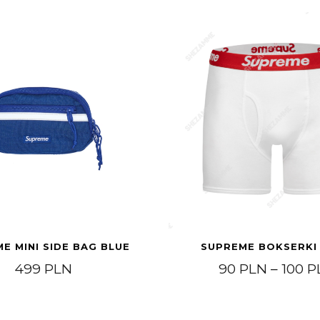
E MINI SIDE BAG BLUE
SUPREME BOKSERKI 
499
PLN
90
PLN
–
100
P
49 PLN.
si: 299 PLN.