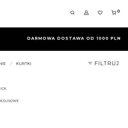
0
FILTRUJ
NIE
⁄
KURTKI
ICK
UKSUSOWE