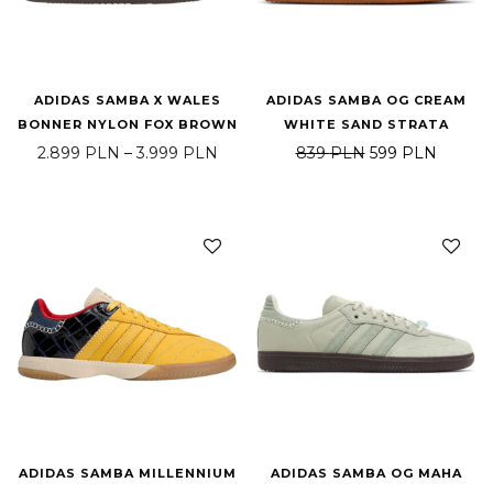
ADIDAS SAMBA X WALES
ADIDAS SAMBA OG CREAM
BONNER NYLON FOX BROWN
WHITE SAND STRATA
Zakres cen: od 2.899 PLN do 3.999
Pierwotna cena 
Aktualn
2.899
PLN
–
3.999
PLN
839
PLN
599
PLN
ADIDAS SAMBA MILLENNIUM
ADIDAS SAMBA OG MAHA