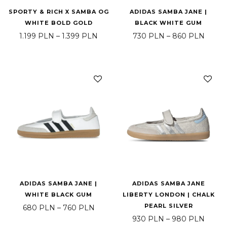
SPORTY & RICH X SAMBA OG
ADIDAS SAMBA JANE |
WHITE BOLD GOLD
BLACK WHITE GUM
Zakres cen: od 1.199 PLN do 1.399 
Zakre
1.199
PLN
–
1.399
PLN
730
PLN
–
860
PLN
ADIDAS SAMBA JANE |
ADIDAS SAMBA JANE
WHITE BLACK GUM
LIBERTY LONDON | CHALK
PEARL SILVER
Zakres cen: od 680 PLN do 760 PLN
680
PLN
–
760
PLN
Zakre
930
PLN
–
980
PLN