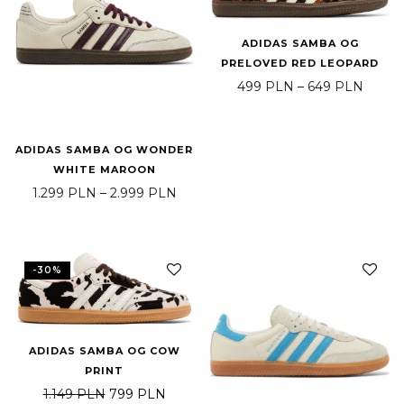
ADIDAS SAMBA OG
PRELOVED RED LEOPARD
Zakre
499
PLN
–
649
PLN
ADIDAS SAMBA OG WONDER
WHITE MAROON
Zakres cen: od 1.299 PLN do 2.999
1.299
PLN
–
2.999
PLN
-
30
%
ADIDAS SAMBA OG COW
PRINT
Pierwotna cena wynosiła: 1.149 PLN.
Aktualna cena wynosi: 799 PLN.
1.149
PLN
799
PLN