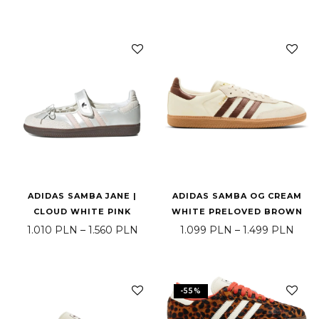
ADIDAS SAMBA JANE |
ADIDAS SAMBA OG CREAM
CLOUD WHITE PINK
WHITE PRELOVED BROWN
Zakres cen: od 1.010 PLN do 1.560 
Zakr
1.010
PLN
–
1.560
PLN
1.099
PLN
–
1.499
PLN
-
55
%