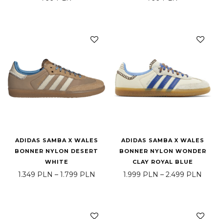
ADIDAS SAMBA X WALES
ADIDAS SAMBA X WALES
BONNER NYLON DESERT
BONNER NYLON WONDER
WHITE
CLAY ROYAL BLUE
Zakres cen: od 1.349 PLN do 1.799 
Zakr
1.349
PLN
–
1.799
PLN
1.999
PLN
–
2.499
PLN