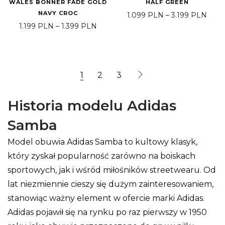
WALES BONNER FADE GOLD
HALF GREEN
NAVY CROC
Zakr
1.099
PLN
–
3.199
PLN
Zakres cen: od 1.199 PLN do 1.399 
1.199
PLN
–
1.399
PLN
1
2
3
Historia modelu Adidas
Samba
Model obuwia Adidas Samba to kultowy klasyk,
który zyskał popularność zarówno na boiskach
sportowych, jak i wśród miłośników streetwearu. Od
lat niezmiennie cieszy się dużym zainteresowaniem,
stanowiąc ważny element w ofercie marki Adidas.
Adidas pojawił się na rynku po raz pierwszy w 1950