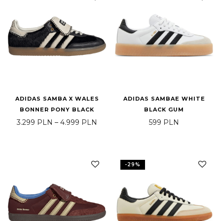
ADIDAS SAMBA X WALES
ADIDAS SAMBAE WHITE
BONNER PONY BLACK
BLACK GUM
Zakres cen: od 3.299 PLN do 4.999
3.299
PLN
–
4.999
PLN
599
PLN
-
29
%