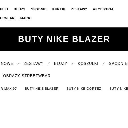
ULKI
BLUZY
SPODNIE
KURTKI
ZESTAWY
AKCESORIA
EETWEAR
MARKI
BUTY NIKE BLAZER
⁄
⁄
⁄
⁄
NOWE
ZESTAWY
BLUZY
KOSZULKI
SPODNIE
OBRAZY STREETWEAR
IR MAX 97
BUTY NIKE BLAZER
BUTY NIKE CORTEZ
BUTY NIK