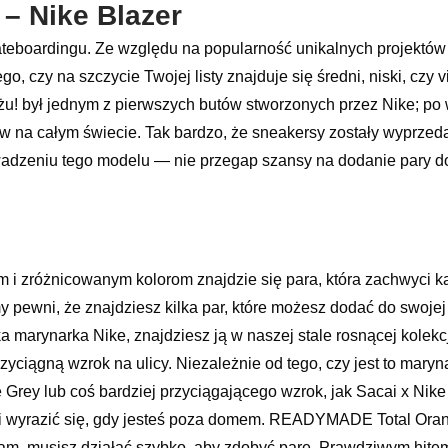
 – Nike Blazer
kateboardingu. Ze względu na popularność unikalnych projektó
 czy na szczycie Twojej listy znajduje się średni, niski, czy v
iżu! był jednym z pierwszych butów stworzonych przez Nike; po
adów na całym świecie. Tak bardzo, że sneakersy zostały wyprz
owadzeniu tego modelu — nie przegap szansy na dodanie pary do
 i zróżnicowanym kolorom znajdzie się para, która zachwyci ka
 pewni, że znajdziesz kilka par, które możesz dodać do swojej r
ka marynarka Nike, znajdziesz ją w naszej stale rosnącej kolekcj
yciągną wzrok na ulicy. Niezależnie od tego, czy jest to maryna
 Grey lub coś bardziej przyciągającego wzrok, jak Sacai x Ni
Ci wyrazić się, gdy jesteś poza domem. READYMADE Total Ora
gam, musisz działać szybko, aby zdobyć parę. Prawdziwym hitem