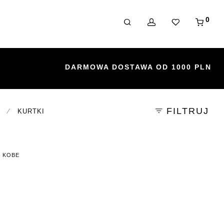
0
FILTRUJ
⁄
KURTKI
E KOBE