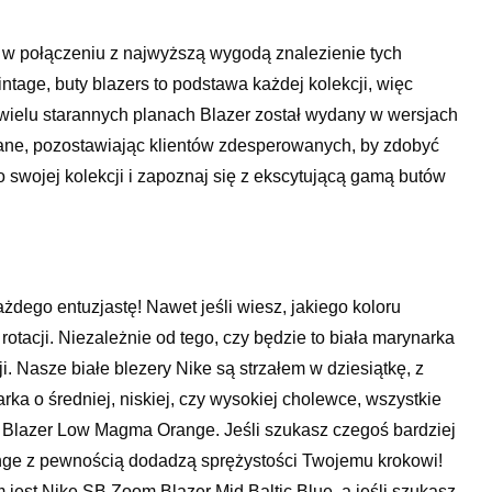
w w połączeniu z najwyższą wygodą znalezienie tych
intage, buty blazers to podstawa każdej kolekcji, więc
 wielu starannych planach Blazer został wydany w wersjach
edane, pozostawiając klientów zdesperowanych, by zdobyć
 swojej kolekcji i zapoznaj się z ekscytującą gamą butów
żdego entuzjastę! Nawet jeśli wiesz, jakiego koloru
otacji. Niezależnie od tego, czy będzie to biała marynarka
i. Nasze białe blezery Nike są strzałem w dziesiątkę, z
rka o średniej, niskiej, czy wysokiej cholewce, wszystkie
ke Blazer Low Magma Orange. Jeśli szukasz czegoś bardziej
nge z pewnością dodadzą sprężystości Twojemu krokowi!
 jest Nike SB Zoom Blazer Mid Baltic Blue, a jeśli szukasz