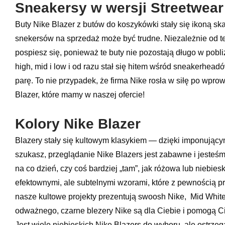
Sneakersy w wersji Streetwear
Buty Nike Blazer z butów do koszykówki stały się ikoną s
snekersów na sprzedaż może być trudne. Niezależnie od tego,
pospiesz się, ponieważ te buty nie pozostają długo w pobl
high, mid i low i od razu stał się hitem wśród sneakerhe
parę. To nie przypadek, że firma Nike rosła w siłę po wpr
Blazer, które mamy w naszej ofercie!
Kolory Nike Blazer
Blazery stały się kultowym klasykiem — dzięki imponującym
szukasz, przeglądanie Nike Blazers jest zabawne i jesteśmy
na co dzień, czy coś bardziej „tam”, jak różowa lub niebies
efektownymi, ale subtelnymi wzorami, które z pewnością prz
nasze kultowe projekty prezentują swoosh Nike, Mid White
odważnego, czarne blezery Nike są dla Ciebie i pomogą 
Jest wiele niebieskich Nike Blazers do wyboru, ale ostrze