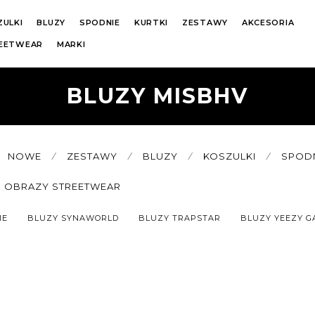
ZULKI
BLUZY
SPODNIE
KURTKI
ZESTAWY
AKCESORIA
REETWEAR
MARKI
BLUZY MISBHV
NOWE
⁄
ZESTAWY
⁄
BLUZY
⁄
KOSZULKI
⁄
SPOD
OBRAZY STREETWEAR
ME
BLUZY SYNAWORLD
BLUZY TRAPSTAR
BLUZY YEEZY G