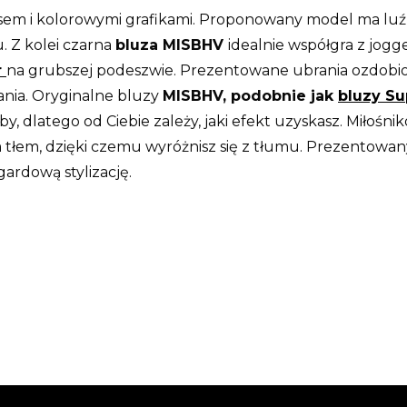
m i kolorowymi grafikami. Proponowany model ma luźny
 Z kolei czarna
bluza MISBHV
idealnie współgra z jog
r
na grubszej podeszwie. Prezentowane ubrania ozdobio
ania. Oryginalne bluzy
MISBHV, podobnie jak
bluzy S
by, dlatego od Ciebie zależy, jaki efekt uzyskasz. Mił
ym tłem, dzięki czemu wyróżnisz się z tłumu. Prezentowan
ardową stylizację.