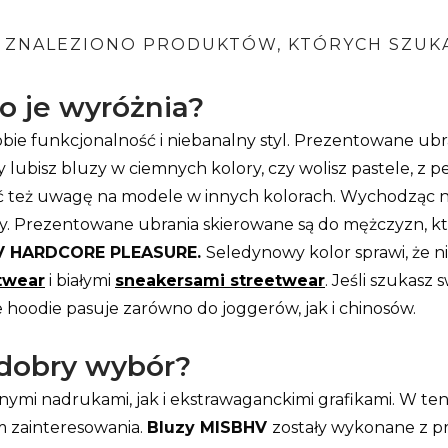
E ZNALEZIONO PRODUKTÓW, KTÓRYCH SZUKA
o je wyróżnia?
sobie funkcjonalność i niebanalny styl. Prezentowane ubr
 lubisz bluzy w ciemnych kolory, czy wolisz pastele, z p
ócić też uwagę na modele w innych kolorach. Wychodząc
zy. Prezentowane ubrania skierowane są do mężczyzn, któ
V HARDCORE PLEASURE.
Seledynowy kolor sprawi, że ni
twear
i białymi
sneakersami streetwear
. Jeśli szukasz
hoodie pasuje zarówno do joggerów, jak i chinosów.
 dobry wybór?
lnymi nadrukami, jak i ekstrawaganckimi grafikami. W te
m zainteresowania.
Bluzy MISBHV
zostały wykonane z p