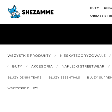
BUTY
KOS
OBRAZY ST
WSZYSTKIE PRODUKTY
⁄
NIESKATEGORYZOWANE
⁄
⁄
BUTY
⁄
AKCESORIA
⁄
NAKLEJKI STREETWEAR
⁄
BLUZY DENIM TEARS
BLUZY ESSENTIALS
BLUZY SUPRE
WSZYSTKIE BLUZY