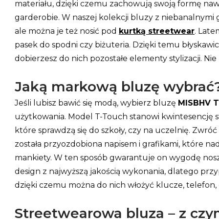
materiału, dzięki czemu zachowują swoją formę nawet
garderobie. W naszej kolekcji bluzy z niebanalnymi 
ale można je też nosić pod
kurtką streetwear
. Late
pasek do spodni czy biżuteria. Dzięki temu błyskawic
dobierzesz do nich pozostałe elementy stylizacji. 
Jaką markową bluzę wybrać
Jeśli lubisz bawić się modą, wybierz bluzę
MISBHV T
użytkowania. Model T-Touch stanowi kwintesencję str
które sprawdzą się do szkoły, czy na uczelnię. Zwr
została przyozdobiona napisem i grafikami, które na
mankiety. W ten sposób gwarantuje on wygodę nosze
design z najwyższą jakością wykonania, dlatego pr
dzięki czemu można do nich włożyć klucze, telefon, 
Streetwearowa bluza – z czy