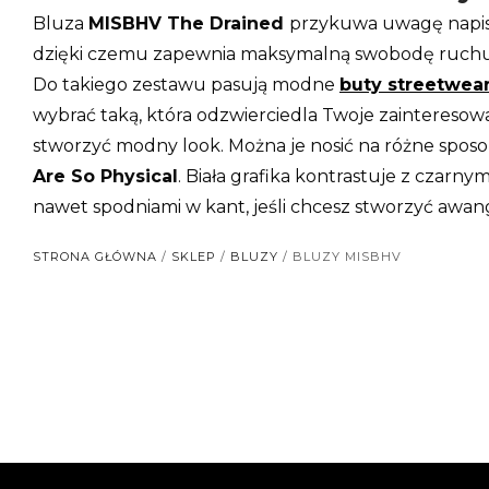
Bluza
MISBHV The Drained
przykuwa uwagę napise
dzięki czemu zapewnia maksymalną swobodę ruchu.
Do takiego zestawu pasują modne
buty streetwea
wybrać taką, która odzwierciedla Twoje zainteresow
stworzyć modny look. Można je nosić na różne sposo
Are So Physical
. Biała grafika kontrastuje z czarn
nawet spodniami w kant, jeśli chcesz stworzyć awang
STRONA GŁÓWNA
/
SKLEP
/
BLUZY
/ BLUZY MISBHV