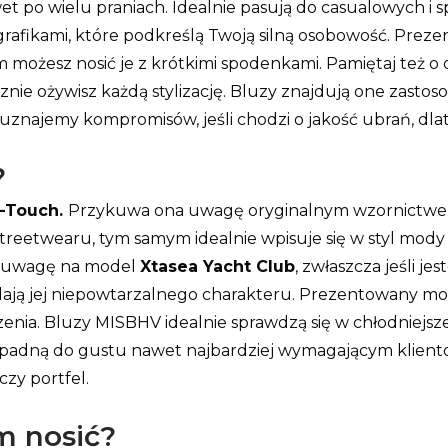
 po wielu praniach. Idealnie pasują do casualowych i spo
grafikami, które podkreślą Twoją silną osobowość. Preze
m możesz nosić je z krótkimi spodenkami. Pamiętaj też o
znie ożywisz każdą stylizację. Bluzy znajdują one zastoso
Nie uznajemy kompromisów, jeśli chodzi o jakość ubrań,
?
-Touch.
Przykuwa ona uwagę oryginalnym wzornictwem
eetwearu, tym samym idealnie wpisuje się w styl mody mi
óć uwagę na model
Xtasea Yacht Club
, zwłaszcza jeśli j
dają jej niepowtarzalnego charakteru. Prezentowany mode
nia. Bluzy MISBHV idealnie sprawdzą się w chłodniejsz
zypadną do gustu nawet najbardziej wymagającym klient
czy portfel.
m nosić?