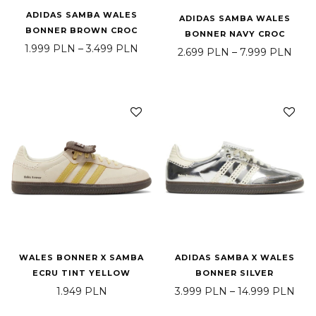
ADIDAS SAMBA WALES
ADIDAS SAMBA WALES
BONNER BROWN CROC
BONNER NAVY CROC
Zakres cen: od 1.999 PLN do 3.499
1.999
PLN
–
3.499
PLN
Zakr
2.699
PLN
–
7.999
PLN
WALES BONNER X SAMBA
ADIDAS SAMBA X WALES
ECRU TINT YELLOW
BONNER SILVER
Zakr
1.949
PLN
3.999
PLN
–
14.999
PLN