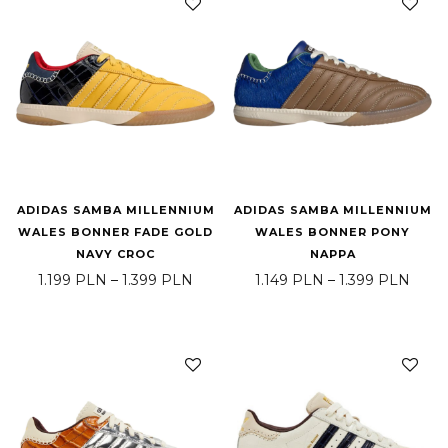
ADIDAS SAMBA MILLENNIUM
ADIDAS SAMBA MILLENNIUM
WALES BONNER FADE GOLD
WALES BONNER PONY
NAVY CROC
NAPPA
Zakres cen: od 1.199 PLN do 1.399 
Zakre
1.199
PLN
–
1.399
PLN
1.149
PLN
–
1.399
PLN