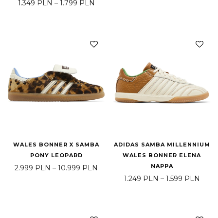
Zakres cen: od 1.349 PLN do 1.799 
1.349
PLN
–
1.799
PLN
WALES BONNER X SAMBA
ADIDAS SAMBA MILLENNIUM
PONY LEOPARD
WALES BONNER ELENA
NAPPA
Zakres cen: od 2.999 PLN do 10.9
2.999
PLN
–
10.999
PLN
Zakre
1.249
PLN
–
1.599
PLN