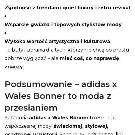
Zgodność z trendami quiet luxury i retro revival
Wsparcie gwiazd i topowych stylistów mody
Wysoka wartość artystyczna i kulturowa
To buty i ubrania dla tych, którzy nie chcą po prostu
dobrze wyglądać – ale
mieć coś, co naprawdę
znaczy
.
Podsumowanie – adidas x
Wales Bonner to moda z
przesłaniem
Kategoria
adidas x Wales Bonner
to esencja
współczesnej mody:
świadomej, stylowej,
osadzonej w historii
. Sneakersy i odzież z tej linii