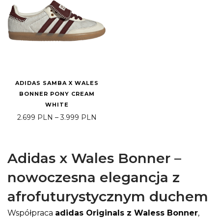
ADIDAS SAMBA X WALES
BONNER PONY CREAM
WHITE
Zakres cen: od 2.699 PLN do 3.999
2.699
PLN
–
3.999
PLN
Adidas x Wales Bonner –
nowoczesna elegancja z
afrofuturystycznym duchem
Współpraca
adidas Originals z Waless Bonner
,