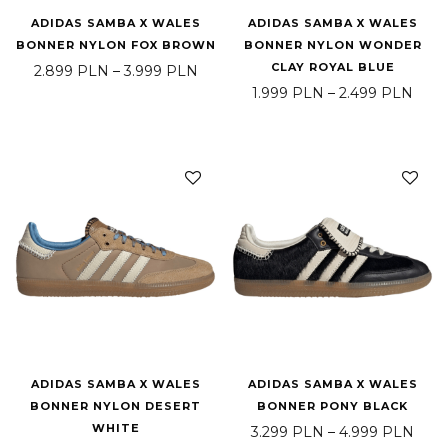
ADIDAS SAMBA X WALES
ADIDAS SAMBA X WALES
BONNER NYLON FOX BROWN
BONNER NYLON WONDER
CLAY ROYAL BLUE
Zakres cen: od 2.899 PLN do 3.999
2.899
PLN
–
3.999
PLN
Zakr
1.999
PLN
–
2.499
PLN
ADIDAS SAMBA X WALES
ADIDAS SAMBA X WALES
BONNER NYLON DESERT
BONNER PONY BLACK
WHITE
Zakr
3.299
PLN
–
4.999
PLN