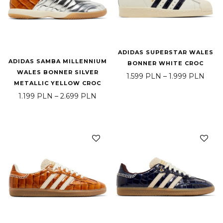
ADIDAS SUPERSTAR WALES
ADIDAS SAMBA MILLENNIUM
BONNER WHITE CROC
WALES BONNER SILVER
Zakre
1.599
PLN
–
1.999
PLN
METALLIC YELLOW CROC
Zakres cen: od 1.199 PLN do 2.699 
1.199
PLN
–
2.699
PLN