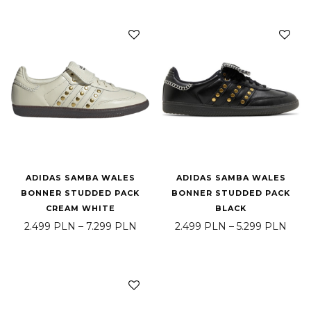
ADIDAS SAMBA WALES
ADIDAS SAMBA WALES
BONNER STUDDED PACK
BONNER STUDDED PACK
CREAM WHITE
BLACK
Zakres cen: od 2.499 PLN do 7.299
Zakr
2.499
PLN
–
7.299
PLN
2.499
PLN
–
5.299
PLN