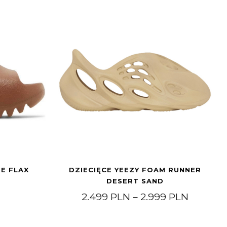
DE FLAX
DZIECIĘCE YEEZY FOAM RUNNER
DESERT SAND
Zakres 
2.499
PLN
–
2.999
PLN