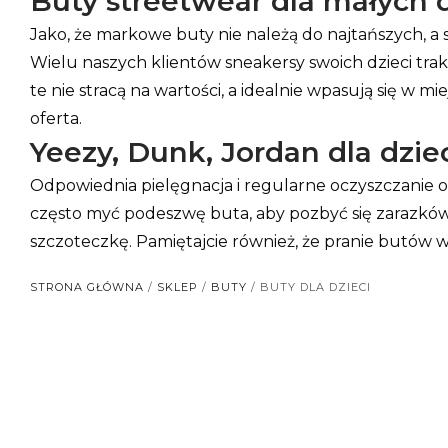
Buty streetwear dla małych dz
Jako, że markowe buty nie należą do najtańszych,
Wielu naszych klientów sneakersy swoich dzieci tra
te nie stracą na wartości, a idealnie wpasują się w m
oferta.
Yeezy, Dunk, Jordan dla dziec
Odpowiednia pielęgnacja i regularne oczyszczanie o
często myć podeszwę buta, aby pozbyć się zarazkó
szczoteczkę. Pamiętajcie również, że pranie butów
STRONA GŁÓWNA
/
SKLEP
/
BUTY
/ BUTY DLA DZIECI