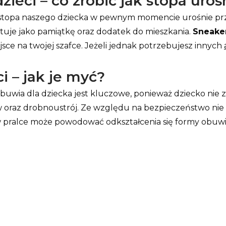
ieci – co zrobić jak stopa uroś
 a stopa naszego dziecka w pewnym momencie urośnie pr
ktuje jako pamiątkę oraz dodatek do mieszkania.
Sneake
iejsce na twojej szafce. Jeżeli jednak potrzebujesz innych
i – jak je myć?
buwia dla dziecka jest kluczowe, ponieważ dziecko nie
w oraz drobnoustrój. Ze względu na bezpieczeństwo ni
 w pralce może powodować odkształcenia się formy obuwi