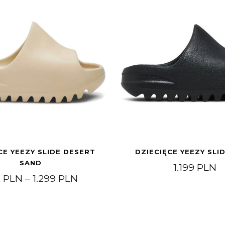
CE YEEZY SLIDE DESERT
DZIECIĘCE YEEZY SLI
SAND
1.199
PLN
9 PLN do 899 PLN
Zakres cen: od 599 PLN do 1.2
9
PLN
–
1.299
PLN