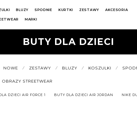
ZULKI
BLUZY
SPODNIE
KURTKI
ZESTAWY
AKCESORIA
REETWEAR
MARKI
BUTY DLA DZIECI
NOWE
⁄
ZESTAWY
⁄
BLUZY
⁄
KOSZULKI
⁄
SPOD
OBRAZY STREETWEAR
LA DZIECI AIR FORCE 1
BUTY DLA DZIECI AIR JORDAN
NIKE D