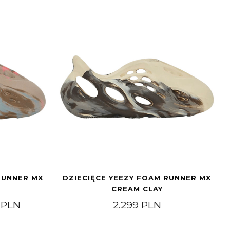
RUNNER MX
DZIECIĘCE YEEZY FOAM RUNNER MX
CREAM CLAY
Zakres cen: od 1.799 PLN do 2.199 PLN
9
PLN
2.299
PLN