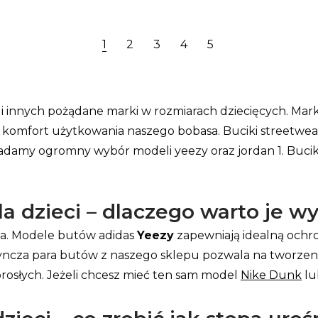
1
2
3
4
5
e i innych pożądane marki w rozmiarach dziecięcych. Ma
 komfort użytkowania naszego bobasa. Buciki streetwear
adamy ogromny wybór modeli yeezy oraz jordan 1. Buciki
a dzieci – dlaczego warto je w
tna. Modele butów adidas
Yeezy
zapewniają idealną ochr
dyncza para butów z naszego sklepu pozwala na tworzenie
osłych. Jeżeli chcesz mieć ten sam model
Nike Dunk
l