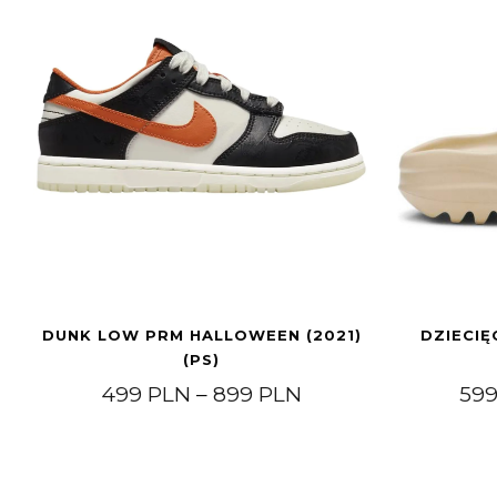
DUNK LOW PRM HALLOWEEN (2021)
DZIECIĘ
(PS)
Zakres cen: od 49
499
PLN
–
899
PLN
59