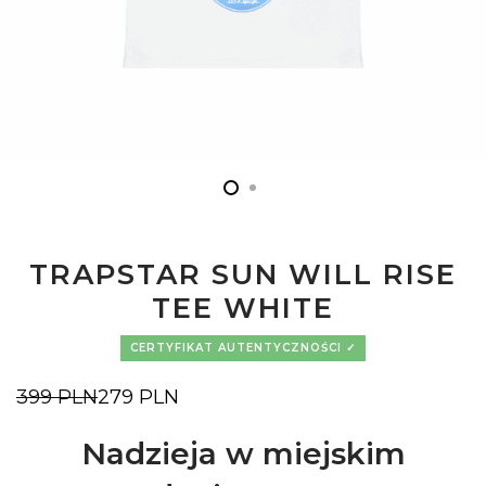
TRAPSTAR SUN WILL RISE
TEE WHITE
CERTYFIKAT AUTENTYCZNOŚCI
399
PLN
279
PLN
Pierwotna
Aktualna
cena
cena
wynosiła:
wynosi:
Nadzieja w miejskim
399 PLN.
279 PLN.