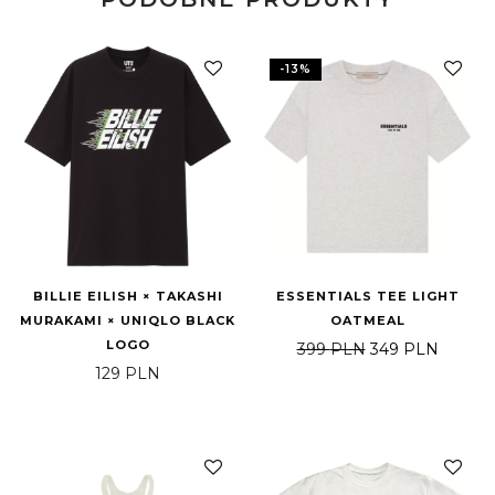
-
13
%
BILLIE EILISH × TAKASHI
ESSENTIALS TEE LIGHT
MURAKAMI × UNIQLO BLACK
OATMEAL
LOGO
Pierwotna cena 
Aktualn
399
PLN
349
PLN
129
PLN