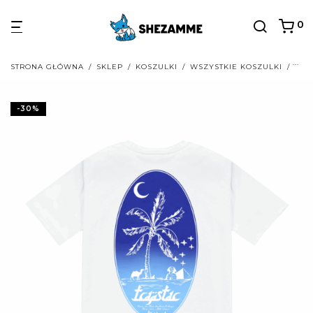
0
STRONA GŁÓWNA
/
SKLEP
/
KOSZULKI
/
WSZYSTKIE KOSZULKI
/
TRA
-
30
%