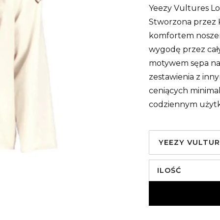
Yeezy Vultures Lo
Stworzona przez K
komfortem noszen
wygodę przez cały 
motywem sępa na fr
zestawienia z inn
ceniących minimali
codziennym użytko
YEEZY VULTUR
ILOŚĆ