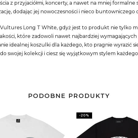
ścia z przyjaciółmi, koncerty, a nawet na mniej formalne
zację, dodając jej nowoczesności i nieco buntowniczego 
ltures Long T White, gdyż jest to produkt nie tylko mod
 jakości, które zadowoli nawet najbardziej wymagającyc
ie idealnej koszulki dla każdego, kto pragnie wyrazić si
o swojej kolekcji i ciesz się wyjątkowym stylem każdego
PODOBNE PRODUKTY
-
20
%