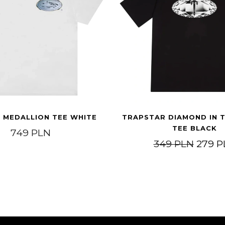
 MEDALLION TEE WHITE
TRAPSTAR DIAMOND IN 
TEE BLACK
749
PLN
Pierw
349
PLN
279
P