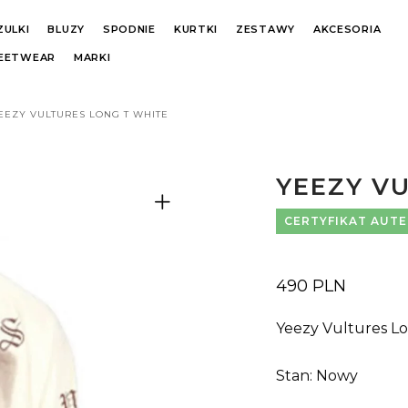
ZULKI
BLUZY
SPODNIE
KURTKI
ZESTAWY
AKCESORIA
REETWEAR
MARKI
EEZY VULTURES LONG T WHITE
YEEZY V
CERTYFIKAT AUT
490
PLN
Yeezy Vultures L
Stan: Nowy