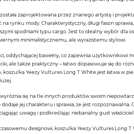
ostała zaprojektowana przez znanego artystę i projekta
ć na rynku mody. Charakterystyczny, długi fason sprawia
ejszymi spodniami typu cargo. Jest to idealny wybór dla
ernymi minimalistycznemu, ale wyrazistemu stylowi.
ści, oddychającej bawełny, co zapewnia użytkownikowi m
gancki, ale także praktyczny – łatwo dopasowuje się do r
 koszulka Yeezy Vultures Long T White jest łatwa w piel
użej.
wyróżnia się na tle innych produktów swoim niepowtarz
 dodaje jej charakteru i sprawia, że jest rozpoznawalna
yciągając uwagę i podkreślając niebanalny gust właściciel
dczasowemu designowi, koszulka Yeezy Vultures Long T W