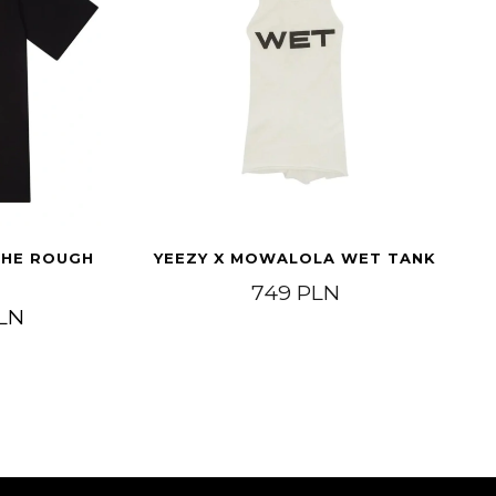
THE ROUGH
YEEZY X MOWALOLA WET TANK
749
PLN
otna cena wynosiła: 349 PLN.
Aktualna cena wynosi: 279 PLN.
LN