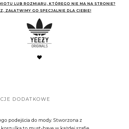
IOTU LUB ROZMIARU, KTÓREGO NIE MA NA STRONIE?
Z, ZAŁATWIMY GO SPECJALNIE DLA CIEBIE!
ACJE DODATKOWE
nego podejścia do mody. Stworzona z
a koszulka to must-have w każdej szafie.