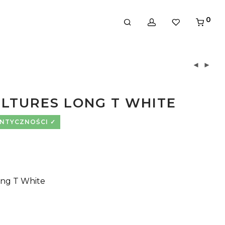
0
ULTURES LONG T WHITE
ENTYCZNOŚCI
ong T White