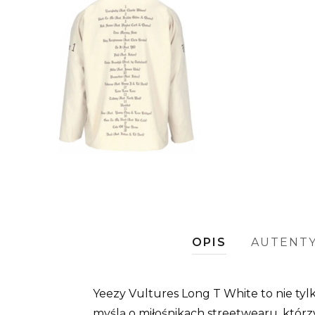
OPIS
AUTENT
Yeezy Vultures Long T White to nie ty
myślą o miłośnikach streetwearu, którzy