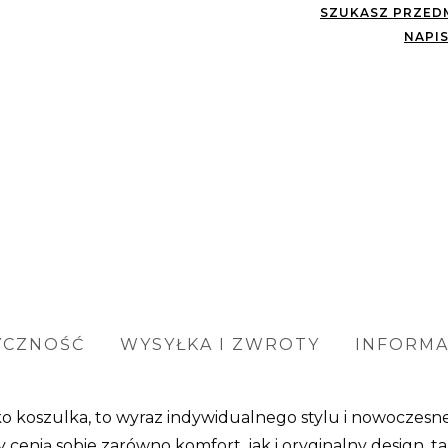
SZUKASZ PRZEDM
NAPIS
YCZNOŚĆ
WYSYŁKA I ZWROTY
INFORM
lko koszulka, to wyraz indywidualnego stylu i nowoczes
 cenią sobie zarówno komfort, jak i oryginalny design, t