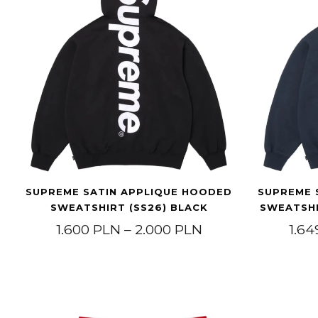
SUPREME SATIN APPLIQUE HOODED
SUPREME 
SWEATSHIRT (SS26) BLACK
SWEATSHI
Zakres cen: od 1
1.600
PLN
–
2.000
PLN
1.6