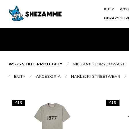
BUTY
KOS
OBRAZY ST
WSZYSTKIE PRODUKTY
⁄
NIESKATEGORYZOWANE
⁄
BUTY
⁄
AKCESORIA
⁄
NAKLEJKI STREETWEAR
⁄
-
15
%
-
15
%