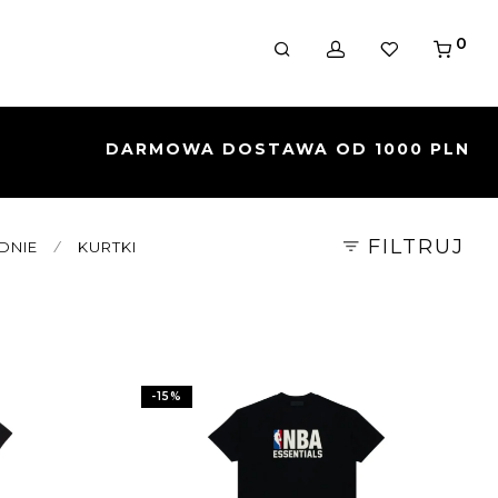
0
FILTRUJ
DNIE
⁄
KURTKI
-
15
%