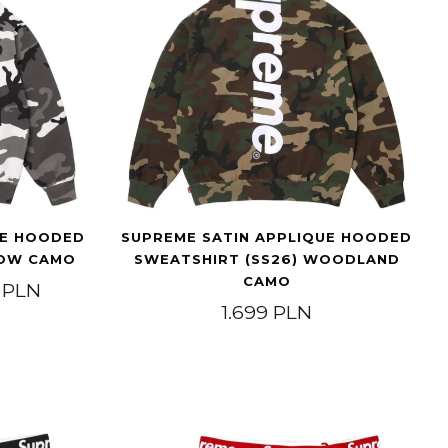
UE HOODED
SUPREME SATIN APPLIQUE HOODED
NOW CAMO
SWEATSHIRT (SS26) WOODLAND
CAMO
.649 PLN
Zakres cen: od 1.549 PLN do 1.749 PLN
9
PLN
1.699
PLN