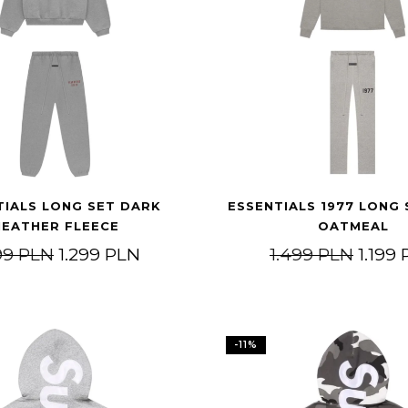
TIALS LONG SET DARK
ESSENTIALS 1977 LONG
HEATHER FLEECE
OATMEAL
99 PLN.
si: 849 PLN.
Pierwotna cena wynosiła: 1.499 PLN.
Aktualna cena wynosi: 1.299 PL
Pierw
99
PLN
1.299
PLN
1.499
PLN
1.199
-
11
%