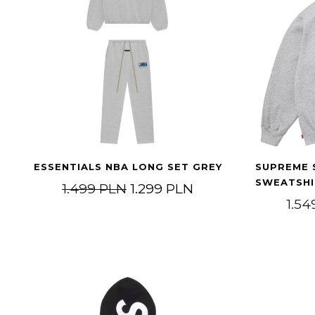
ESSENTIALS NBA LONG SET GREY
SUPREME 
SWEATSHI
Pierwotna cena wynosiła: 1.
Aktualna cena wyn
1.499
PLN
1.299
PLN
1.5