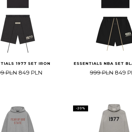
TIALS 1977 SET IRON
ESSENTIALS NBA SET B
Pierwotna cena wynosiła: 999 PLN.
Aktualna cena wynosi: 849 PLN.
Pierw
99
PLN
849
PLN
999
PLN
849
P
99 PLN.
si: 849 PLN.
-
20
%