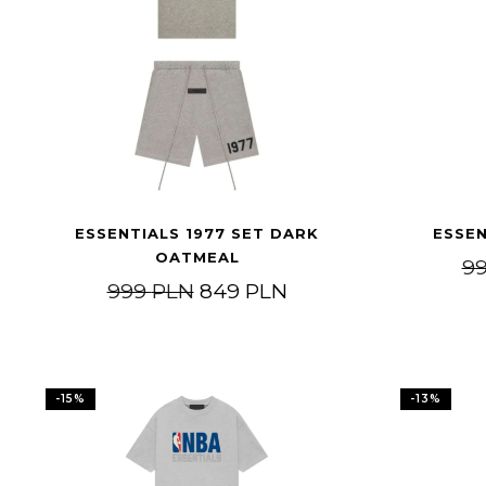
ESSENTIALS 1977 SET DARK
ESSEN
OATMEAL
9
Pierwotna cena wynosiła: 9
Aktualna cena wyno
999
PLN
849
PLN
-
15
%
-
13
%