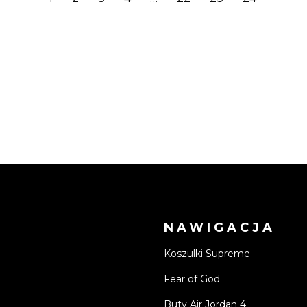
NAWIGACJA
Koszulki Supreme
Fear of God
Buty Air Jordan 4