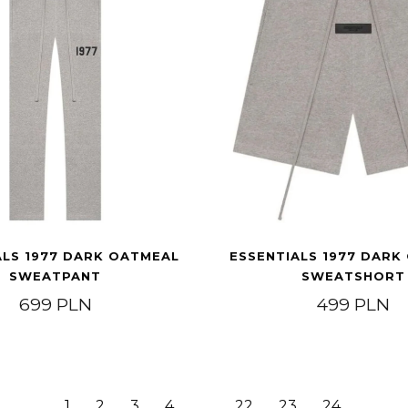
ALS 1977 DARK OATMEAL
ESSENTIALS 1977 DARK
SWEATPANT
SWEATSHORT
699
PLN
499
PLN
1
2
3
4
…
22
23
24