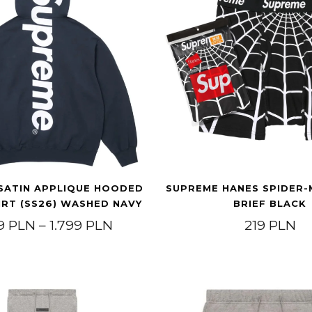
SATIN APPLIQUE HOODED
SUPREME HANES SPIDER-
RT (SS26) WASHED NAVY
BRIEF BLACK
.600 PLN do 2.000 PLN
Zakres cen: od 1.649 PLN do 1
49
PLN
–
1.799
PLN
219
PLN