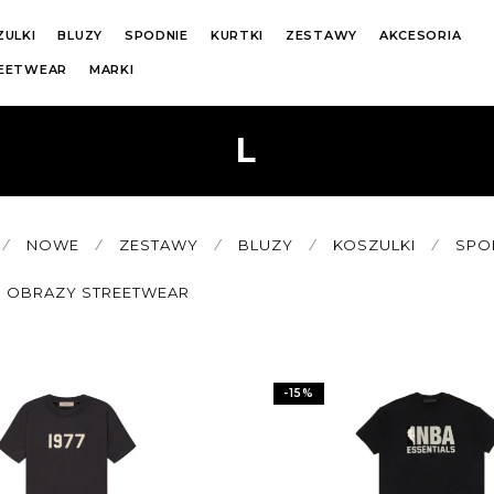
ZULKI
BLUZY
SPODNIE
KURTKI
ZESTAWY
AKCESORIA
REETWEAR
MARKI
L
⁄
NOWE
⁄
ZESTAWY
⁄
BLUZY
⁄
KOSZULKI
⁄
SPO
OBRAZY STREETWEAR
-
15
%