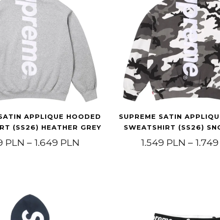
SATIN APPLIQUE HOODED
SUPREME SATIN APPLIQ
RT (SS26) HEATHER GREY
SWEATSHIRT (SS26) S
499 PLN.
osi: 1.299 PLN.
Zakres cen: od 1.549 PLN do 1
49
PLN
–
1.649
PLN
1.549
PLN
–
1.74