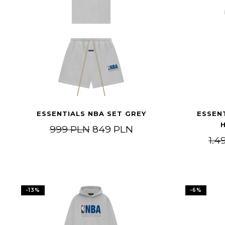
ESSENTIALS NBA SET GREY
ESSEN
Pierwotna cena wynosiła: 9
Aktualna cena wyno
999
PLN
849
PLN
1.4
-
13
%
-
6
%