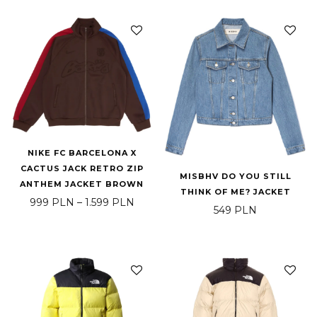
NIKE FC BARCELONA X
CACTUS JACK RETRO ZIP
MISBHV DO YOU STILL
ANTHEM JACKET BROWN
THINK OF ME? JACKET
Zakres cen: od 999 PLN do 1.599 PL
999
PLN
–
1.599
PLN
549
PLN