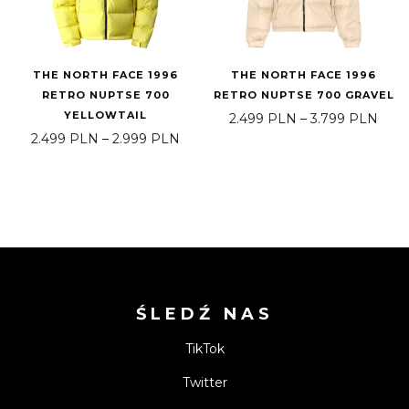
THE NORTH FACE 1996
THE NORTH FACE 1996
RETRO NUPTSE 700
RETRO NUPTSE 700 GRAVEL
YELLOWTAIL
Zakr
2.499
PLN
–
3.799
PLN
Zakres cen: od 2.499 PLN do 2.999
2.499
PLN
–
2.999
PLN
ŚLEDŹ NAS
TikTok
Twitter