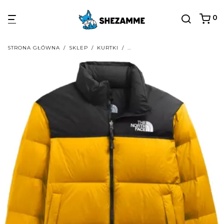
0
STRONA GŁÓWNA
/
SKLEP
/
KURTKI
/
WSZYSTKIE KURTKI STREETWEA