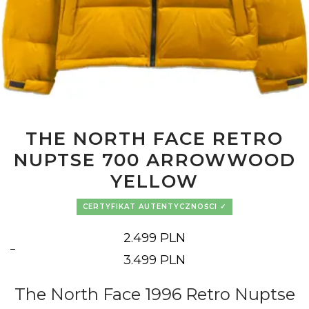
THE NORTH FACE RETRO
NUPTSE 700 ARROWWOOD
YELLOW
CERTYFIKAT AUTENTYCZNOŚCI
2.499
PLN
–
Zakres
3.499
PLN
cen:
od
2.499 PLN
The North Face 1996 Retro Nuptse
do
3.499 PLN