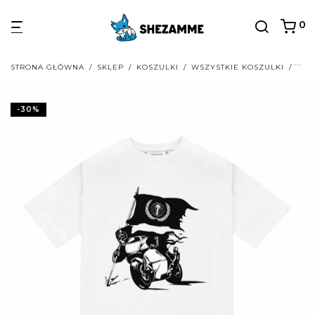
0
STRONA GŁÓWNA
/
SKLEP
/
KOSZULKI
/
WSZYSTKIE KOSZULKI
/
TRA
-
30
%