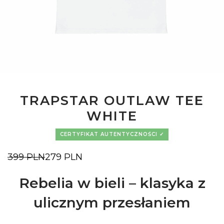
TRAPSTAR OUTLAW TEE
WHITE
CERTYFIKAT AUTENTYCZNOŚCI
399
PLN
279
PLN
Pierwotna
Aktualna
cena
cena
wynosiła:
wynosi:
Rebelia w bieli – klasyka z
399 PLN.
279 PLN.
ulicznym przesłaniem