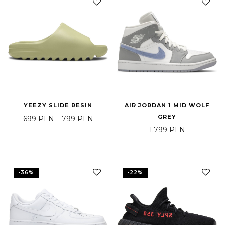
YEEZY SLIDE RESIN
AIR JORDAN 1 MID WOLF
GREY
Zakres cen: od 699 PLN do 799 PLN
699
PLN
–
799
PLN
1.799
PLN
-
36
%
-
22
%