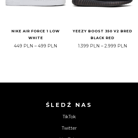
NIKE AIR FORCE 1 LOW
YEEZY BOOST 350 V2 BRED
WHITE
BLACK RED
Zakres cen: od 449 PLN do 499 PLN
Zakr
449
PLN
–
499
PLN
1.399
PLN
–
2.999
PLN
ŚLEDŹ NAS
TikTok
Twitter