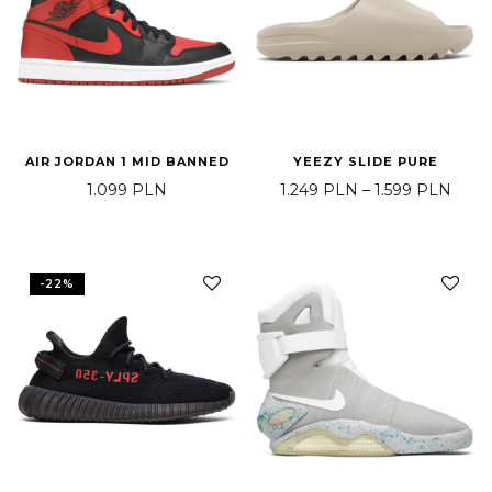
AIR JORDAN 1 MID BANNED
YEEZY SLIDE PURE
Zakre
1.099
PLN
1.249
PLN
–
1.599
PLN
-
22
%