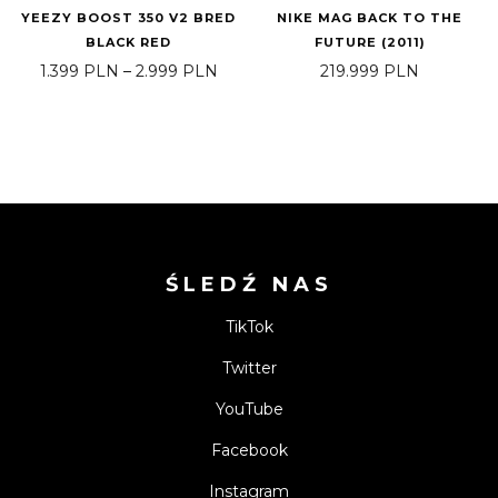
YEEZY BOOST 350 V2 BRED
NIKE MAG BACK TO THE
BLACK RED
FUTURE (2011)
Zakres cen: od 1.399 PLN do 2.999
1.399
PLN
–
2.999
PLN
219.999
PLN
ŚLEDŹ NAS
TikTok
Twitter
YouTube
Facebook
Instagram