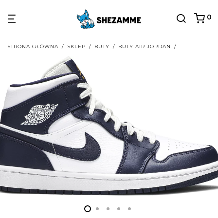
0
STRONA GŁÓWNA
/
SKLEP
/
BUTY
/
BUTY AIR JORDAN
/
BUTY AIR JO