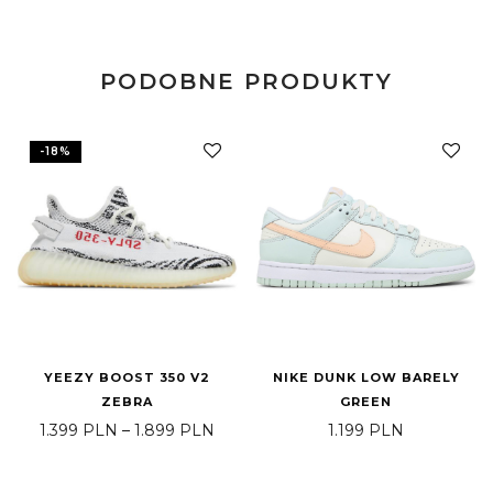
PODOBNE PRODUKTY
-
18
%
YEEZY BOOST 350 V2
NIKE DUNK LOW BARELY
ZEBRA
GREEN
Zakres cen: od 1.399 PLN do 1.899 
1.399
PLN
–
1.899
PLN
1.199
PLN