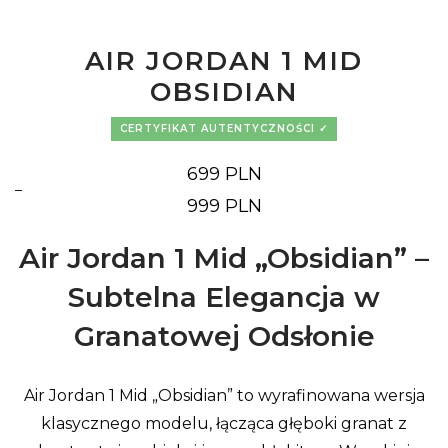
AIR JORDAN 1 MID
OBSIDIAN
CERTYFIKAT AUTENTYCZNOŚCI
699
PLN
–
Zakres
999
PLN
cen:
od
699 PLN
Air Jordan 1 Mid „Obsidian” –
do
999 PLN
Subtelna Elegancja w
Granatowej Odsłonie
Air Jordan 1 Mid „Obsidian” to wyrafinowana wersja
klasycznego modelu, łącząca głęboki granat z