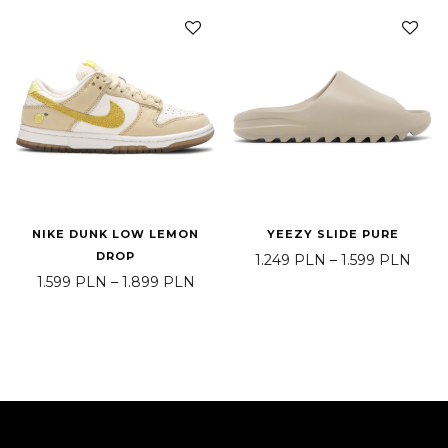
NIKE DUNK LOW LEMON
YEEZY SLIDE PURE
DROP
Price
1.249
PLN
–
1.599
PLN
Price range: 1.599 PLN through 1.8
1.599
PLN
–
1.899
PLN