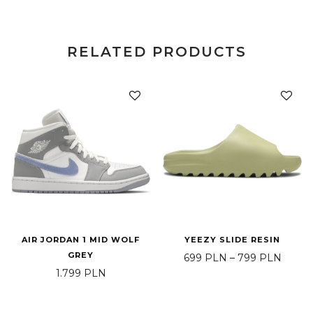
RELATED PRODUCTS
AIR JORDAN 1 MID WOLF
YEEZY SLIDE RESIN
GREY
Price 
699
PLN
–
799
PLN
1.799
PLN