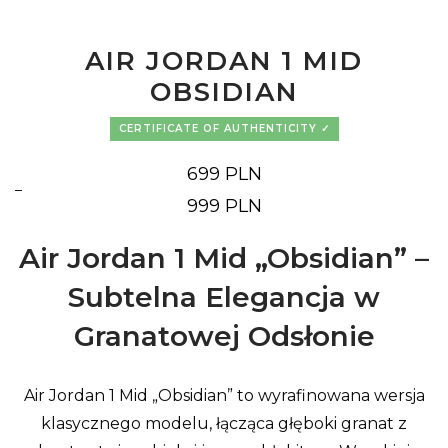
AIR JORDAN 1 MID
OBSIDIAN
CERTIFICATE OF AUTHENTICITY
699
PLN
–
Price
999
PLN
range:
699 PLN
through
Air Jordan 1 Mid „Obsidian” –
999 PLN
Subtelna Elegancja w
Granatowej Odsłonie
Air Jordan 1 Mid „Obsidian” to wyrafinowana wersja
klasycznego modelu, łącząca głęboki granat z