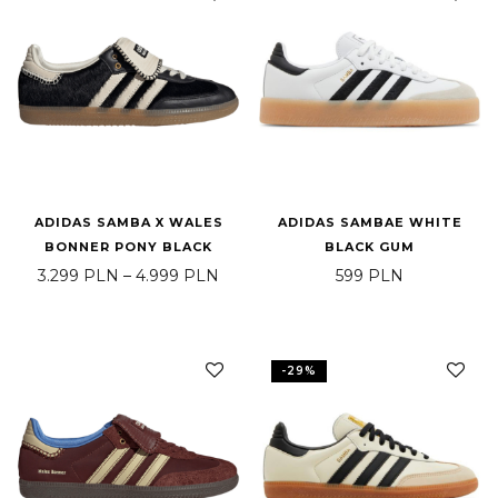
ADIDAS SAMBA X WALES
ADIDAS SAMBAE WHITE
BONNER PONY BLACK
BLACK GUM
Price range: 3.299 PLN through 4.
3.299
PLN
–
4.999
PLN
599
PLN
-
29
%