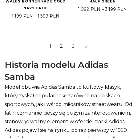
WALES BONNER FADE GOLD
HALF GREEN
NAVY CROC
Price
1.099
PLN
–
3.199
PLN
Price range: 1.199 PLN through 1.39
1.199
PLN
–
1.399
PLN
1
2
3
Historia modelu Adidas
Samba
Model obuwia Adidas Samba to kultowy klasyk,
który zyskał popularność zarówno na boiskach
sportowych, jak i wśród miłośników streetwearu. Od
lat niezmiennie cieszy się dużym zainteresowaniem,
stanowiąc ważny element w ofercie marki Adidas.
Adidas pojawił się na rynku po raz pierwszy w 1950