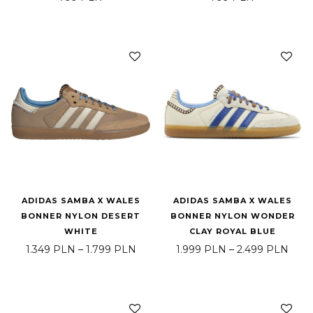
ADIDAS SAMBA X WALES
ADIDAS SAMBA X WALES
BONNER NYLON DESERT
BONNER NYLON WONDER
WHITE
CLAY ROYAL BLUE
Price range: 1.349 PLN through 1.7
Pric
1.349
PLN
–
1.799
PLN
1.999
PLN
–
2.499
PLN