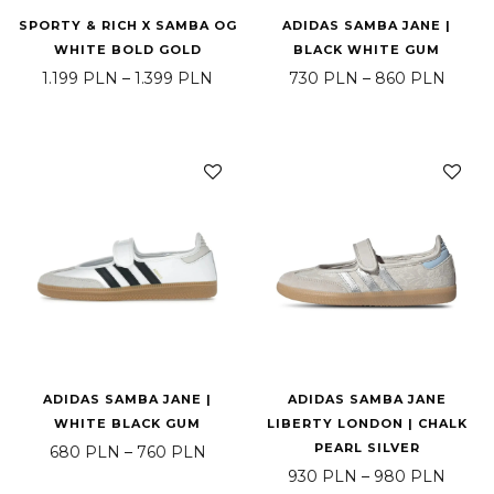
SPORTY & RICH X SAMBA OG
ADIDAS SAMBA JANE |
WHITE BOLD GOLD
BLACK WHITE GUM
Price range: 1.199 PLN through 1.39
Price
1.199
PLN
–
1.399
PLN
730
PLN
–
860
PLN
ADIDAS SAMBA JANE |
ADIDAS SAMBA JANE
WHITE BLACK GUM
LIBERTY LONDON | CHALK
PEARL SILVER
Price range: 680 PLN through 760 
680
PLN
–
760
PLN
Price
930
PLN
–
980
PLN