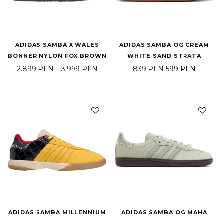
ADIDAS SAMBA X WALES
ADIDAS SAMBA OG CREAM
BONNER NYLON FOX BROWN
WHITE SAND STRATA
Price range: 2.899 PLN through 3.
Original price w
Current
2.899
PLN
–
3.999
PLN
839
PLN
599
PLN
ADIDAS SAMBA MILLENNIUM
ADIDAS SAMBA OG MAHA