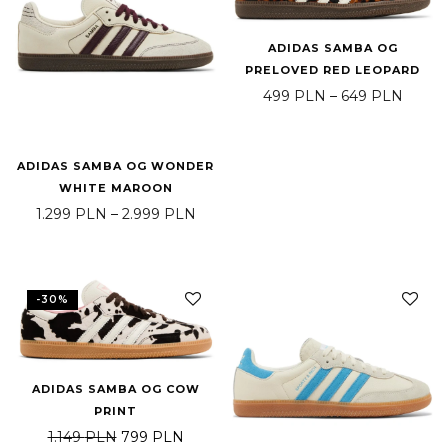
ADIDAS SAMBA OG
PRELOVED RED LEOPARD
Price 
499
PLN
–
649
PLN
ADIDAS SAMBA OG WONDER
WHITE MAROON
Price range: 1.299 PLN through 2.9
1.299
PLN
–
2.999
PLN
-
30
%
ADIDAS SAMBA OG COW
PRINT
Original price was: 1.149 PLN.
Current price is: 799 PLN.
1.149
PLN
799
PLN