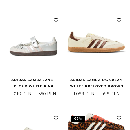
ADIDAS SAMBA JANE |
ADIDAS SAMBA OG CREAM
CLOUD WHITE PINK
WHITE PRELOVED BROWN
Price range: 1.010 PLN through 1.5
Pric
1.010
PLN
–
1.560
PLN
1.099
PLN
–
1.499
PLN
-
55
%