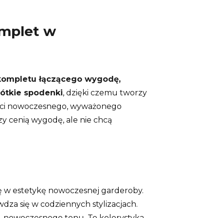
omplet w
kompletu łączącego wygodę,
rótkie spodenki
, dzięki czemu tworzy
ałości nowoczesnego, wyważonego
y cenią wygodę, ale nie chcą
ię w estetykę nowoczesnej garderoby.
dza się w codziennych stylizacjach.
go, nowoczesnego tonu. To kolorystyka,