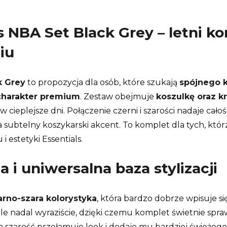
s NBA Set Black Grey – letni k
iu
k Grey
to propozycja dla osób, które szukają
spójnego 
charakter premium
. Zestaw obejmuje
koszulkę oraz k
cieplejsze dni. Połączenie czerni i szarości nadaje c
ubtelny koszykarski akcent. To komplet dla tych, którz
estetyki Essentials.
 i uniwersalna baza stylizacji
arno-szara kolorystyka
, która bardzo dobrze wpisuje s
le nadal wyraziście, dzięki czemu komplet świetnie spraw
, a szarość przełamuje look i dodaje mu bardziej świeże