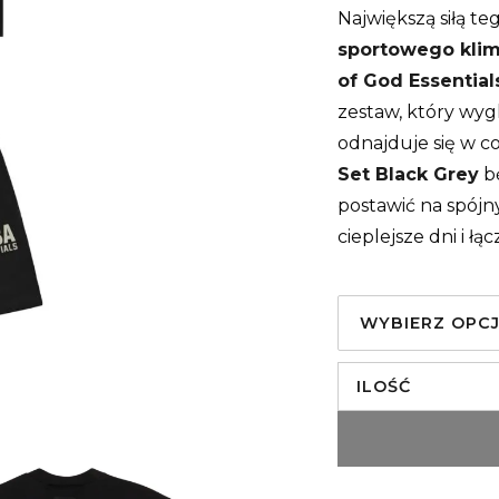
Największą siłą t
sportowego klim
of God Essential
zestaw, który wyg
odnajduje się w c
Set Black Grey
bę
postawić na spójn
cieplejsze dni i 
WYBIERZ OPC
ILOŚĆ