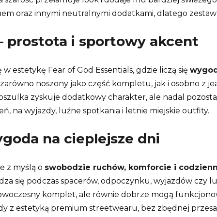
imem oraz innymi neutralnymi dodatkami, dlatego zestaw
– prostota i sportowy akcent
w estetykę Fear of God Essentials, gdzie liczą się
wygodn
ę zarówno noszony jako część kompletu, jak i osobno z je
zulka zyskuje dodatkowy charakter, ale nadal pozostaje
ń, na wyjazdy, luźne spotkania i letnie miejskie outfity.
goda na cieplejsze dni
ne z myślą o
swobodzie ruchów, komforcie i codzien
wdza się podczas spacerów, odpoczynku, wyjazdów czy l
owoczesny komplet, ale równie dobrze mogą funkcjonować
gody z estetyką premium streetwearu, bez zbędnej przesa