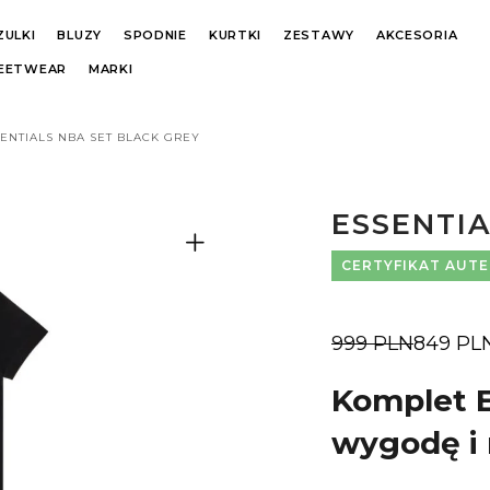
ZULKI
BLUZY
SPODNIE
KURTKI
ZESTAWY
AKCESORIA
REETWEAR
MARKI
ENTIALS NBA SET BLACK GREY
ESSENTIA
CERTYFIKAT AUT
999
PLN
849
PL
Pierwotna
Aktualna
cena
cena
wynosiła:
wynosi:
Komplet E
999 PLN.
849 PLN.
wygodę i 