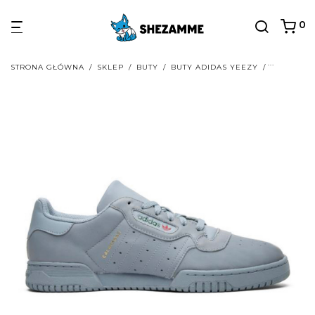
0
STRONA GŁÓWNA
/
SKLEP
/
BUTY
/
BUTY ADIDAS YEEZY
/
BUTY ADI