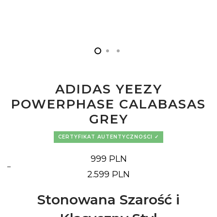
ADIDAS YEEZY
POWERPHASE CALABASAS
GREY
CERTYFIKAT AUTENTYCZNOŚCI
999
PLN
–
Zakres
2.599
PLN
cen:
od
999 PLN
Stonowana Szarość i
do
2.599 PLN