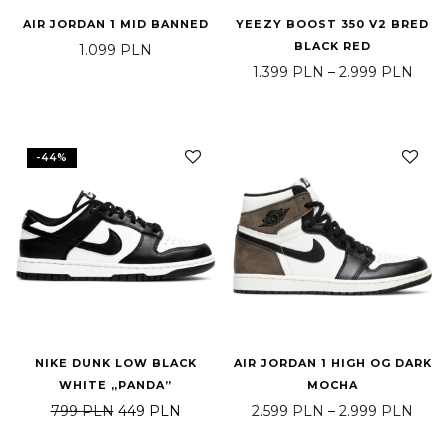
AIR JORDAN 1 MID BANNED
YEEZY BOOST 350 V2 BRED
BLACK RED
1.099
PLN
Zakr
1.399
PLN
–
2.999
PLN
-
44
%
NIKE DUNK LOW BLACK
AIR JORDAN 1 HIGH OG DARK
WHITE „PANDA”
MOCHA
Pierwotna cena wynosiła: 799 PLN.
Aktualna cena wynosi: 449 PLN.
Zakr
799
PLN
449
PLN
2.599
PLN
–
2.999
PLN