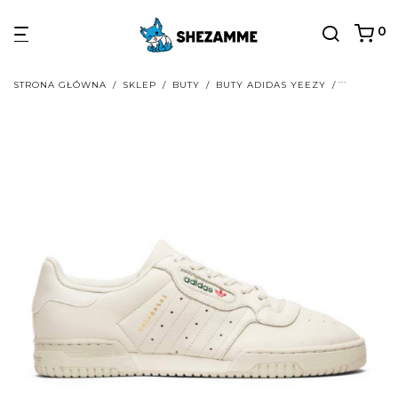
0
STRONA GŁÓWNA
/
SKLEP
/
BUTY
/
BUTY ADIDAS YEEZY
/
BUTY ADI