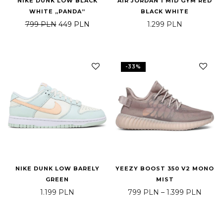
NIKE DUNK LOW BLACK
AIR JORDAN 1 MID GYM RED
WHITE „PANDA”
BLACK WHITE
Pierwotna cena wynosiła: 799 PLN.
Aktualna cena wynosi: 449 PLN.
799
PLN
449
PLN
1.299
PLN
-
33
%
NIKE DUNK LOW BARELY
YEEZY BOOST 350 V2 MONO
GREEN
MIST
Zakre
1.199
PLN
799
PLN
–
1.399
PLN