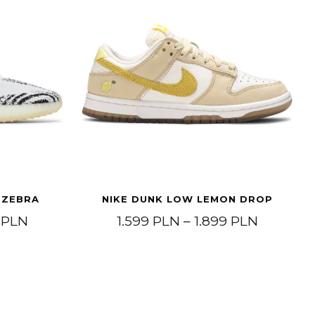
 ZEBRA
NIKE DUNK LOW LEMON DROP
Zakres cen: od 1.399 PLN do 1.899 PLN
Zakres c
9
PLN
1.599
PLN
–
1.899
PLN