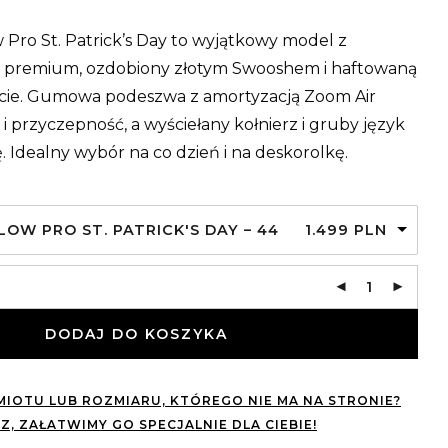
Pro St. Patrick’s Day to wyjątkowy model z
 premium, ozdobiony złotym Swooshem i haftowaną
ęcie. Gumowa podeszwa z amortyzacją Zoom Air
 przyczepność, a wyściełany kołnierz i gruby język
ję. Idealny wybór na co dzień i na deskorolkę.
LOW PRO ST. PATRICK'S DAY – 44
1.499
PLN
DODAJ DO KOSZYKA
IOTU LUB ROZMIARU, KTÓREGO NIE MA NA STRONIE?
Z, ZAŁATWIMY GO SPECJALNIE DLA CIEBIE!