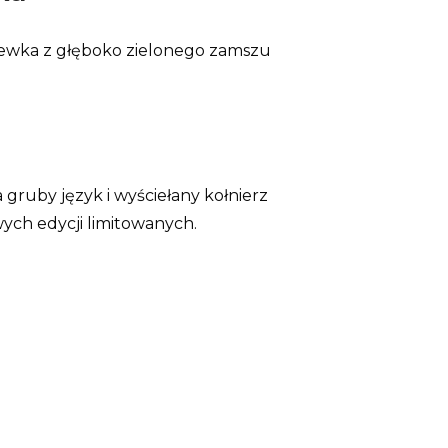
olewka z głęboko zielonego zamszu
ruby język i wyściełany kołnierz
wych edycji limitowanych.