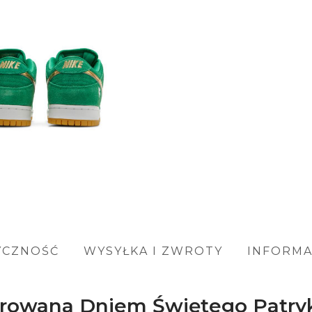
YCZNOŚĆ
WYSYŁKA I ZWROTY
INFORM
pirowana Dniem Świętego Patry