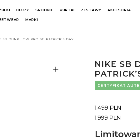
ZULKI
BLUZY
SPODNIE
KURTKI
ZESTAWY
AKCESORIA
REETWEAR
MARKI
E SB DUNK LOW PRO ST. PATRICK’S DAY
NIKE SB 
PATRICK’
CERTYFIKAT AUT
1.499
PLN
–
Zakres
1.999
PLN
cen:
od
1.499 PLN
Limitowan
do
1.999 PLN