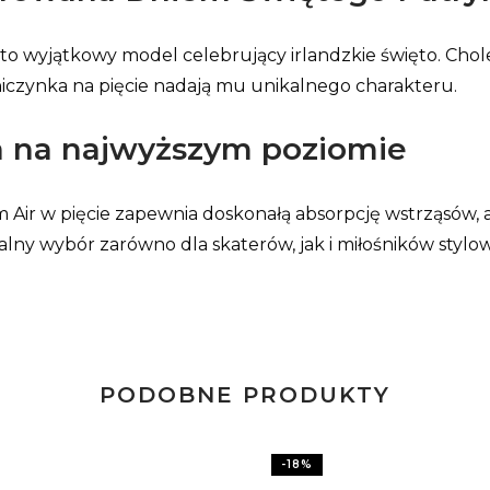
y to wyjątkowy model celebrujący irlandzkie święto. Ch
iczynka na pięcie nadają mu unikalnego charakteru.
a na najwyższym poziomie
r w pięcie zapewnia doskonałą absorpcję wstrząsów, a g
dealny wybór zarówno dla skaterów, jak i miłośników stylo
PODOBNE PRODUKTY
-
18
%