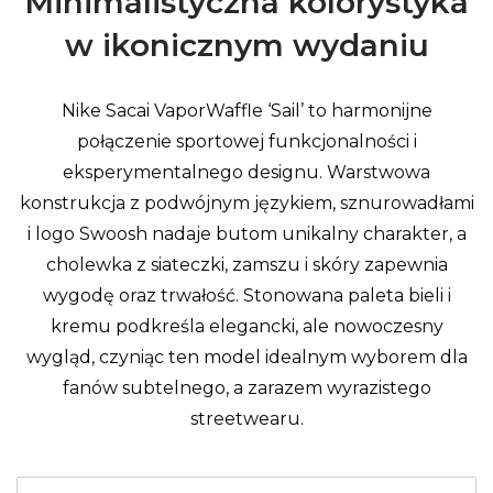
Minimalistyczna kolorystyka
5.299 PLN
w ikonicznym wydaniu
Nike Sacai VaporWaffle ‘Sail’ to harmonijne
połączenie sportowej funkcjonalności i
eksperymentalnego designu. Warstwowa
konstrukcja z podwójnym językiem, sznurowadłami
i logo Swoosh nadaje butom unikalny charakter, a
cholewka z siateczki, zamszu i skóry zapewnia
wygodę oraz trwałość. Stonowana paleta bieli i
kremu podkreśla elegancki, ale nowoczesny
wygląd, czyniąc ten model idealnym wyborem dla
fanów subtelnego, a zarazem wyrazistego
streetwearu.