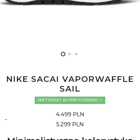
NIKE SACAI VAPORWAFFLE
SAIL
CERTYFIKAT AUTENTYCZNOŚCI
4.499
PLN
–
Zakres
5.299
PLN
cen:
od
4.499 PLN
do