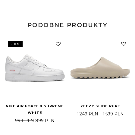
PODOBNE PRODUKTY
-
10
%
NIKE AIR FORCE X SUPREME
YEEZY SLIDE PURE
WHITE
Zakre
1.249
PLN
–
1.599
PLN
Pierwotna cena wynosiła: 999 PLN.
Aktualna cena wynosi: 899 PLN.
999
PLN
899
PLN