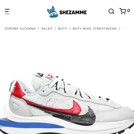
0
STRONA GŁÓWNA
/
SKLEP
/
BUTY
/
BUTY NIKE STREETWEAR
/
BUTY 