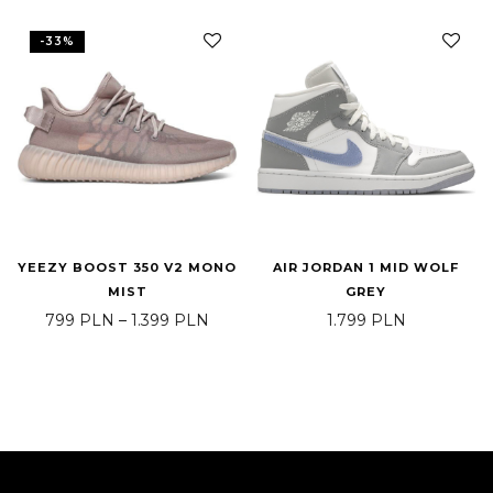
-
33
%
YEEZY BOOST 350 V2 MONO
AIR JORDAN 1 MID WOLF
MIST
GREY
Zakres cen: od 799 PLN do 1.399 PL
799
PLN
–
1.399
PLN
1.799
PLN