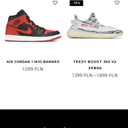
-
18
%
AIR JORDAN 1 MID BANNED
YEEZY BOOST 350 V2
ZEBRA
1.099
PLN
Zakr
1.399
PLN
–
1.899
PLN