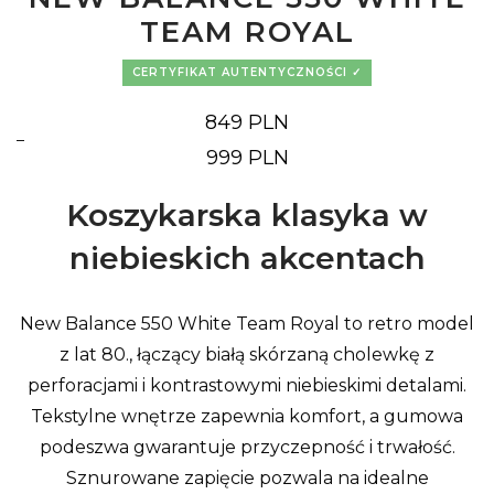
TEAM ROYAL
CERTYFIKAT AUTENTYCZNOŚCI
849
PLN
–
Zakres
999
PLN
cen:
od
849 PLN
Koszykarska klasyka w
do
999 PLN
niebieskich akcentach
New Balance 550 White Team Royal to retro model
z lat 80., łączący białą skórzaną cholewkę z
perforacjami i kontrastowymi niebieskimi detalami.
Tekstylne wnętrze zapewnia komfort, a gumowa
podeszwa gwarantuje przyczepność i trwałość.
Sznurowane zapięcie pozwala na idealne