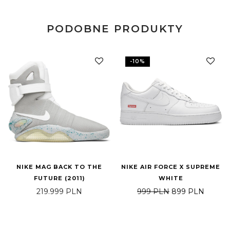
PODOBNE PRODUKTY
-
10
%
NIKE MAG BACK TO THE
NIKE AIR FORCE X SUPREME
FUTURE (2011)
WHITE
Pierwotna cena 
Aktual
219.999
PLN
999
PLN
899
PLN