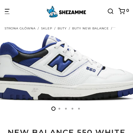
0
STRONA GŁÓWNA
/
SKLEP
/
BUTY
/
BUTY NEW BALANCE
/
BUTY NEW
NEW BALANCE 550 WHITE