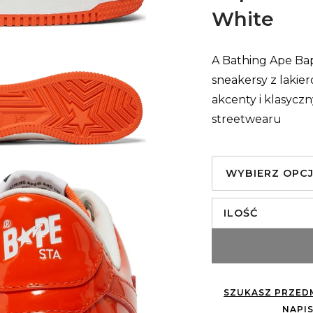
White
A Bathing Ape Bap
sneakersy z lakie
akcenty i klasycz
streetwearu
WYBIERZ OPC
ILOŚĆ
SZUKASZ PRZEDM
NAPIS