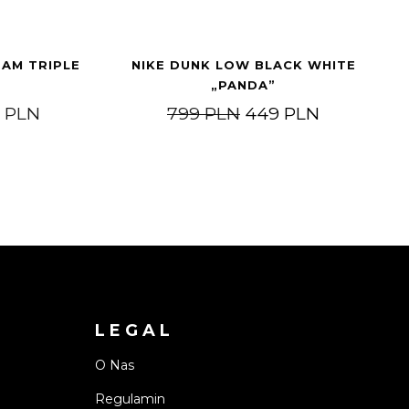
EAM TRIPLE
NIKE DUNK LOW BLACK WHITE
„PANDA”
.899 PLN
Zakres cen: od 1.499 PLN do 3.499 PLN
Pierwotna cena wyn
Aktualna 
9
PLN
799
PLN
449
PLN
LEGAL
O Nas
Regulamin