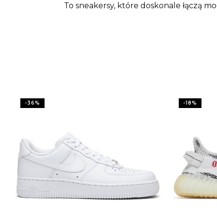
To sneakersy, które doskonale łączą m
-
36
%
-
18
%