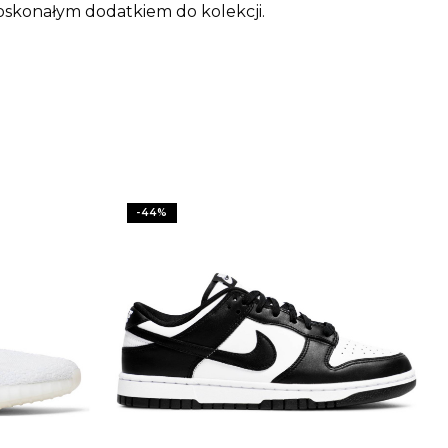
oskonałym dodatkiem do kolekcji.
-
44
%