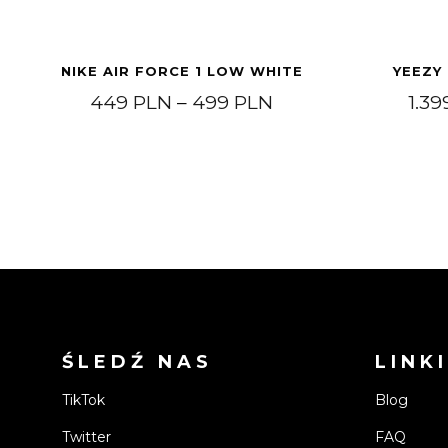
NIKE AIR FORCE 1 LOW WHITE
YEEZY
Zakres cen: od 44
449
PLN
–
499
PLN
1.3
ŚLEDŹ NAS
LINKI
TikTok
Blog
Twitter
FAQ