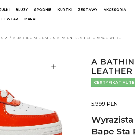
ZULKI
BLUZY
SPODNIE
KURTKI
ZESTAWY
AKCESORIA
REETWEAR
MARKI
 STA
/
A BATHING APE BAPE STA PATENT LEATHER ORANGE WHITE
A BATHIN
LEATHER
CERTYFIKAT AUT
5.999
PLN
Wyrazista
Bape Sta 