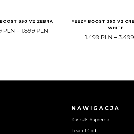
 BOOST 350 V2 ZEBRA
YEEZY BOOST 350 V2 CR
WHITE
9 PLN do 499 PLN
Zakres cen: od 1.399 PLN do 1
99
PLN
–
1.899
PLN
1.499
PLN
–
3.49
NAWIGACJA
Koszulki Supreme
Fear of God