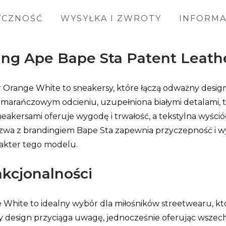
YCZNOŚĆ
WYSYŁKA I ZWROTY
INFORM
thing Ape Bape Sta Patent Leat
 Orange White to sneakersy, które łączą odważny design
marańczowym odcieniu, uzupełniona białymi detalami, tw
eakersami oferuje wygodę i trwałość, a tekstylna wyści
a z brandingiem Bape Sta zapewnia przyczepność i wyt
rakter tego modelu.
nkcjonalności
White to idealny wybór dla miłośników streetwearu, któ
design przyciąga uwagę, jednocześnie oferując wszechs