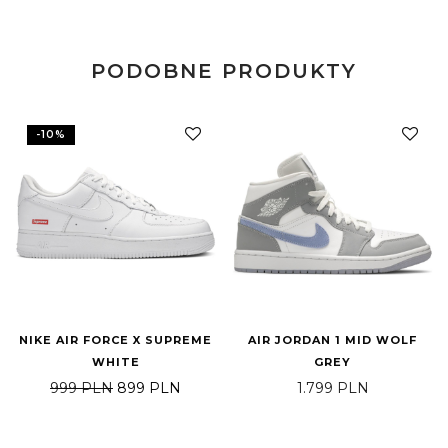
PODOBNE PRODUKTY
-
10
%
NIKE AIR FORCE X SUPREME
AIR JORDAN 1 MID WOLF
WHITE
GREY
Pierwotna cena wynosiła: 999 PLN.
Aktualna cena wynosi: 899 PLN.
999
PLN
899
PLN
1.799
PLN