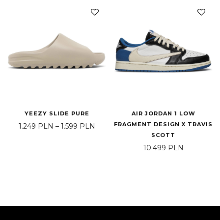
YEEZY SLIDE PURE
AIR JORDAN 1 LOW
FRAGMENT DESIGN X TRAVIS
Zakres cen: od 1.249 PLN do 1.599 
1.249
PLN
–
1.599
PLN
SCOTT
10.499
PLN