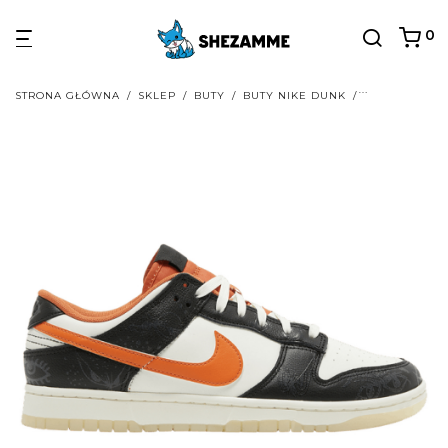
0
STRONA GŁÓWNA
/
SKLEP
/
BUTY
/
BUTY NIKE DUNK
/
BUTY NIKE D