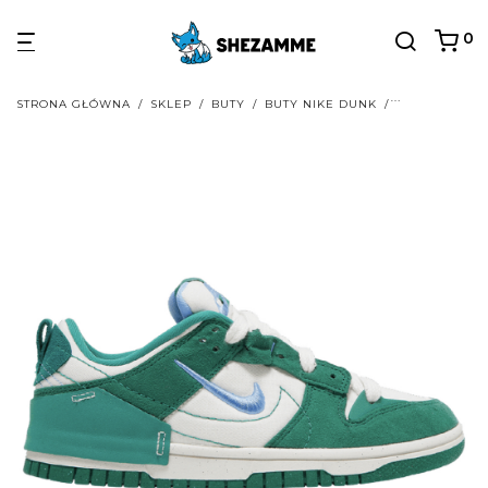
0
STRONA GŁÓWNA
/
SKLEP
/
BUTY
/
BUTY NIKE DUNK
/
BUTY NIKE D