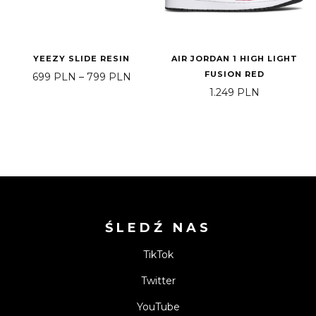
YEEZY SLIDE RESIN
AIR JORDAN 1 HIGH LIGHT
FUSION RED
Zakres cen: od 699 PLN do 799 PLN
699
PLN
–
799
PLN
1.249
PLN
ŚLEDŹ NAS
TikTok
Twitter
YouTube