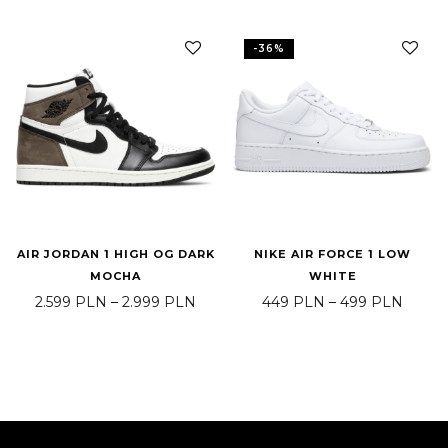
-
36
%
AIR JORDAN 1 HIGH OG DARK
NIKE AIR FORCE 1 LOW
MOCHA
WHITE
Zakres cen: od 2.599 PLN do 2.999
Zakre
2.599
PLN
–
2.999
PLN
449
PLN
–
499
PLN