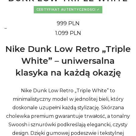
CERTYFIKAT AUTENTYCZNOŚCI
999
PLN
–
Zakres
1.099
PLN
cen:
od
999 PLN
Nike Dunk Low Retro „Triple
do
1.099 PLN
White” – uniwersalna
klasyka na każdą okazję
Nike Dunk Low Retro „Triple White” to
minimalistyczny model w jednolitej bieli, który
doskonale uzupełni każdą stylizację. Skórzana
cholewka premium gwarantuje trwałość, a tonalny
Swoosh i sznurówki podkreślają elegancki, czysty
design. Dzięki gumowej podeszwie i tekstylnej