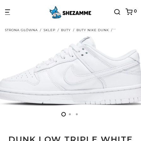
0
STRONA GŁÓWNA
/
SKLEP
/
BUTY
/
BUTY NIKE DUNK
/
BUTY NIKE D
DUNK LOW TRIPLE WHITE