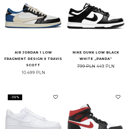
AIR JORDAN 1 LOW
NIKE DUNK LOW BLACK
FRAGMENT DESIGN X TRAVIS
WHITE „PANDA”
SCOTT
Pierwotna cena 
Aktual
799
PLN
449
PLN
10.499
PLN
-
36
%