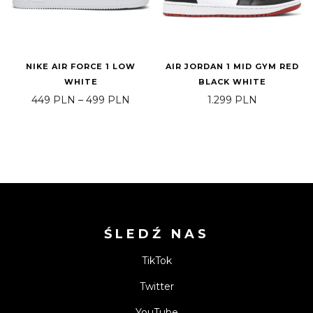
NIKE AIR FORCE 1 LOW
AIR JORDAN 1 MID GYM RED
WHITE
BLACK WHITE
Zakres cen: od 449 PLN do 499 PLN
449
PLN
–
499
PLN
1.299
PLN
ŚLEDŹ NAS
TikTok
Twitter
YouTube