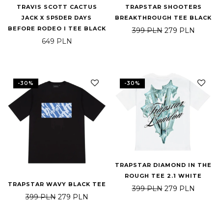
TRAVIS SCOTT CACTUS
TRAPSTAR SHOOTERS
JACK X SP5DER DAYS
BREAKTHROUGH TEE BLACK
BEFORE RODEO I TEE BLACK
Pierwotna cena 
Aktualn
399
PLN
279
PLN
649
PLN
-
30
%
-
30
%
TRAPSTAR DIAMOND IN THE
ROUGH TEE 2.1 WHITE
TRAPSTAR WAVY BLACK TEE
Pierwotna cena 
Aktualn
399
PLN
279
PLN
Pierwotna cena wynosiła: 399 PLN.
Aktualna cena wynosi: 279 PLN.
399
PLN
279
PLN