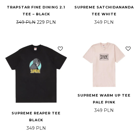
TRAPSTAR FINE DINING 2.1
SUPREME SATCHIDANANDA
TEE – BLACK
TEE WHITE
Pierwotna cena wynosiła: 349 PLN.
Aktualna cena wynosi: 229 PLN.
349
PLN
229
PLN
349
PLN
SUPREME WARM UP TEE
PALE PINK
349
PLN
SUPREME REAPER TEE
BLACK
349
PLN