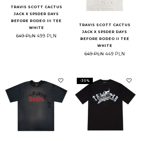
TRAVIS SCOTT CACTUS
JACK X SP5DER DAYS
BEFORE RODEO III TEE
TRAVIS SCOTT CACTUS
WHITE
JACK X SP5DER DAYS
Pierwotna cena wynosiła: 649 PLN.
Aktualna cena wynosi: 499 PLN.
649
PLN
499
PLN
BEFORE RODEO II TEE
WHITE
Pierwotna cena 
Aktual
649
PLN
449
PLN
-
30
%