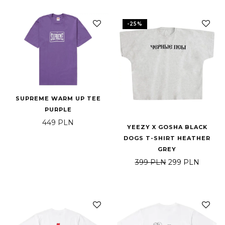
-
25
%
SUPREME WARM UP TEE
PURPLE
449
PLN
YEEZY X GOSHA BLACK
DOGS T-SHIRT HEATHER
GREY
Pierwotna cena 
Aktualn
399
PLN
299
PLN