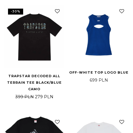
-
30
%
OFF-WHITE TOP LOGO BLUE
TRAPSTAR DECODED ALL
699
PLN
TERRAIN TEE BLACK/BLUE
CAMO
Pierwotna cena wynosiła: 399 PLN.
Aktualna cena wynosi: 279 PLN.
399
PLN
279
PLN