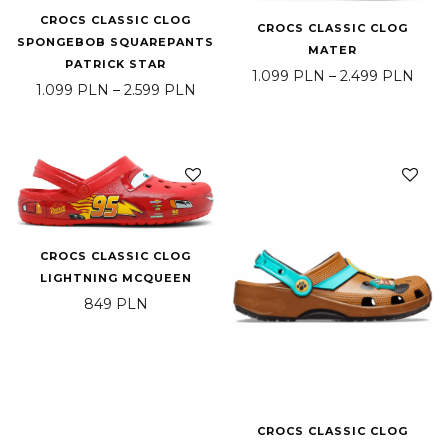
CROCS CLASSIC CLOG
CROCS CLASSIC CLOG
SPONGEBOB SQUAREPANTS
MATER
PATRICK STAR
Pric
1.099
PLN
–
2.499
PLN
Price range: 1.099 PLN through 2.5
1.099
PLN
–
2.599
PLN
CROCS CLASSIC CLOG
LIGHTNING MCQUEEN
849
PLN
CROCS CLASSIC CLOG