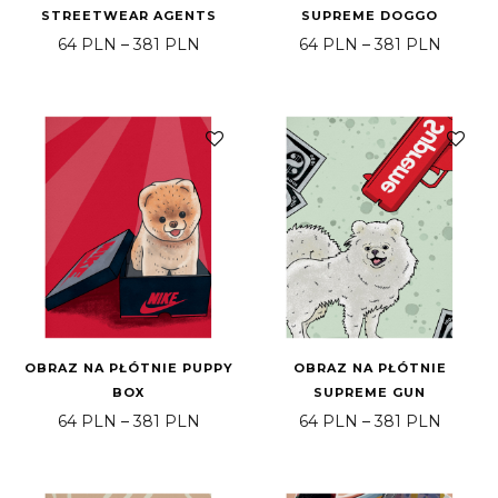
STREETWEAR AGENTS
SUPREME DOGGO
Price range: 64 PLN through 381 PLN
Price 
64
PLN
–
381
PLN
64
PLN
–
381
PLN
OBRAZ NA PŁÓTNIE PUPPY
OBRAZ NA PŁÓTNIE
BOX
SUPREME GUN
Price range: 64 PLN through 381 PLN
Price 
64
PLN
–
381
PLN
64
PLN
–
381
PLN