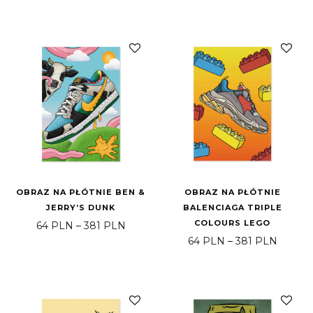
OBRAZ NA PŁÓTNIE BEN &
OBRAZ NA PŁÓTNIE
JERRY’S DUNK
BALENCIAGA TRIPLE
COLOURS LEGO
Price range: 64 PLN through 381 PLN
64
PLN
–
381
PLN
Price 
64
PLN
–
381
PLN