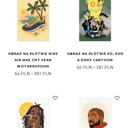
OBRAZ NA PŁÓTNIE NIKE
OBRAZ NA PŁÓTNIE ED, EDD
AIR MAX 1/97 SEAN
& EDDY CARTOON
WOTHERSPOON
Price 
64
PLN
–
381
PLN
Price range: 64 PLN through 381 PLN
64
PLN
–
381
PLN