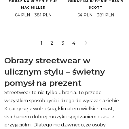
OBRAZ NA PŁÓTNIE THE
OBRAZ NA PŁÓTNIE TRAVIS
MAC MILLER
SCOTT
Price range: 64 PLN through 381 PLN
Price 
64
PLN
–
381
PLN
64
PLN
–
381
PLN
1
2
3
4
Obrazy streetwear w
ulicznym stylu – świetny
pomysł na prezent
Streetwear to nie tylko ubrania. To przede
wszystkim sposób życia i droga do wyrażania siebie.
Kojarzy się z wolnością, klimatem wielkich miast,
słuchaniem dobrej muzyki i spędzaniem czasu z
przyjaciółmi. Dlatego nic dziwnego, że osoby