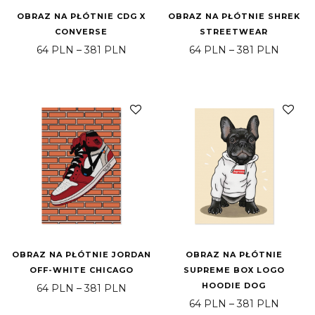
OBRAZ NA PŁÓTNIE CDG X
OBRAZ NA PŁÓTNIE SHREK
CONVERSE
STREETWEAR
Price range: 64 PLN through 381 PLN
Price 
64
PLN
–
381
PLN
64
PLN
–
381
PLN
OBRAZ NA PŁÓTNIE JORDAN
OBRAZ NA PŁÓTNIE
OFF-WHITE CHICAGO
SUPREME BOX LOGO
HOODIE DOG
Price range: 64 PLN through 381 PLN
64
PLN
–
381
PLN
Price 
64
PLN
–
381
PLN