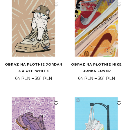
OBRAZ NA PŁÓTNIE JORDAN
OBRAZ NA PŁÓTNIE NIKE
4 X OFF-WHITE
DUNKS LOVER
Price range: 64 PLN through 381 PLN
Price 
64
PLN
–
381
PLN
64
PLN
–
381
PLN