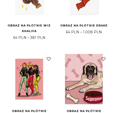
OBRAZ NA PŁÓTNIE WIZ
OBRAZ NA PŁÓTNIE DRAKE
KHALIFA
Price
64
PLN
–
1.008
PLN
Price range: 64 PLN through 381 PLN
64
PLN
–
381
PLN
OBRAZ NA PŁÓTNIE
OBRAZ NA PŁÓTNIE