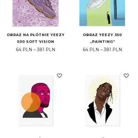
OBRAZ NA PŁÓTNIE YEEZY
OBRAZ YEEZY 350
500 SOFT VISION
„PAINTING”
Price range: 64 PLN through 381 PLN
Price 
64
PLN
–
381
PLN
64
PLN
–
381
PLN