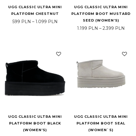
UGG CLASSIC ULTRA MINI
UGG CLASSIC ULTRA MINI
PLATFORM CHESTNUT
PLATFORM BOOT MUSTARD
SEED (WOMEN’S)
Price range: 599 PLN through 1.099
599
PLN
–
1.099
PLN
Price
1.199
PLN
–
2.399
PLN
UGG CLASSIC ULTRA MINI
UGG CLASSIC ULTRA MINI
PLATFORM BOOT BLACK
PLATFORM BOOT SEAL
(WOMEN’S)
(WOMEN`S)