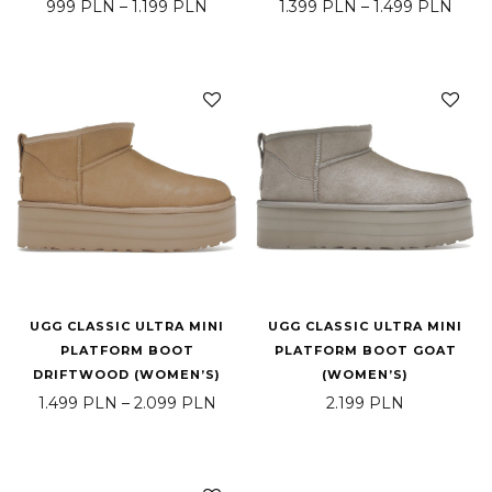
Price range: 999 PLN through 1.199
Price
999
PLN
–
1.199
PLN
1.399
PLN
–
1.499
PLN
UGG CLASSIC ULTRA MINI
UGG CLASSIC ULTRA MINI
PLATFORM BOOT
PLATFORM BOOT GOAT
DRIFTWOOD (WOMEN’S)
(WOMEN’S)
Price range: 1.499 PLN through 2.
1.499
PLN
–
2.099
PLN
2.199
PLN