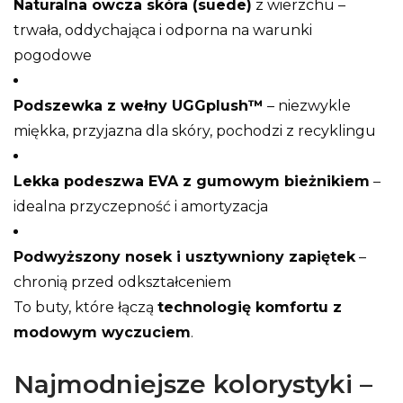
Naturalna owcza skóra (suede)
z wierzchu –
trwała, oddychająca i odporna na warunki
pogodowe
Podszewka z wełny UGGplush™
– niezwykle
miękka, przyjazna dla skóry, pochodzi z recyklingu
Lekka podeszwa EVA z gumowym bieżnikiem
–
idealna przyczepność i amortyzacja
Podwyższony nosek i usztywniony zapiętek
–
chronią przed odkształceniem
To buty, które łączą
technologię komfortu z
modowym wyczuciem
.
Najmodniejsze kolorystyki –