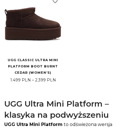
UGG CLASSIC ULTRA MINI
PLATFORM BOOT BURNT
CEDAR (WOMEN’S)
Price range: 1.499 PLN through 2.3
1.499
PLN
–
2.399
PLN
UGG Ultra Mini Platform –
klasyka na podwyższeniu
UGG Ultra Mini Platform
to odświeżona wersja