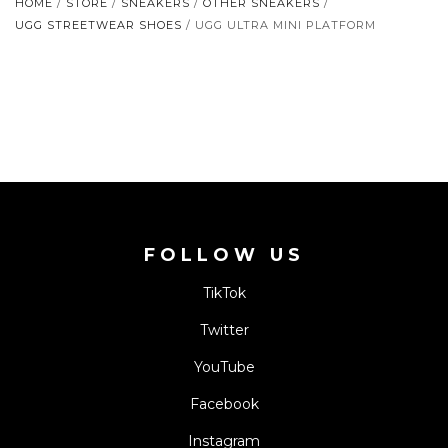
HOME
/
STORE
/
SNEAKERS
/
OTHER SNEAKERS
/
UGG STREETWEAR SHOES
/ UGG ULTRA MINI PLATFORM
FOLLOW US
TikTok
Twitter
YouTube
Facebook
Instagram