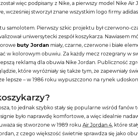
t został więc podpisany z Nike, a pierwszy model Nike Ai
e, wcześniej stworzył znane wszystkim logo firmy adidas
u samolotem. Pierwszy szkic projektu był czerwono-czar
rywalizował uniwersytecki zespół koszykarza. Nawiasem m
olorowe
buty Jordan
miały, czarne, czerwone i białe ele
grać w kolorowym obuwiu. Za każdy mecz rozegrany w s
najlepszą reklamą dla obuwia Nike Jordan. Publiczność z
zie, które wyróżniały się także tym, że zapewniały świet
szcze lepsze – w 1986 roku wypuszczono na rynek udosko
 koszykarzy?
sza, to jednak szybko stały się popularne wśród fanów 
nie było naprawdę komfortowe, a więc idealnie nadawał
 uważa się stworzone w 1989 roku
Air Jordan 4
, które st
dan, z czego większość świetnie sprawdza się jako obuwie