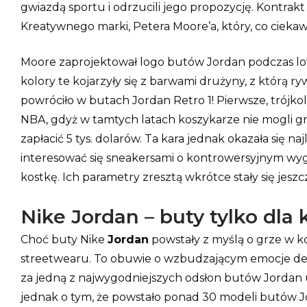
gwiazdą sportu i odrzucili jego propozycję. Kontrak
Kreatywnego marki, Petera Moore’a, który, co ciekaw
Moore zaprojektował logo butów Jordan podczas lot
kolory te kojarzyły się z barwami drużyny, z którą 
powróciło w butach Jordan Retro 1! Pierwsze, trójk
NBA, gdyż w tamtych latach koszykarze nie mogli 
zapłacić 5 tys. dolarów. Ta kara jednak okazała się 
interesować się sneakersami o kontrowersyjnym wygląd
kostkę. Ich parametry zresztą wkrótce stały się je
Nike Jordan – buty tylko dla
Choć buty Nike
Jordan
powstały z myślą o grze w ko
streetwearu. To obuwie o wzbudzającym emocje desig
za jedną z najwygodniejszych odsłon butów Jordan
jednak o tym, że powstało ponad 30 modeli butów Jor