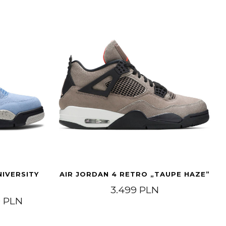
NIVERSITY
AIR JORDAN 4 RETRO „TAUPE HAZE”
3.499
PLN
Price range: 2.249 PLN through 3.699 PLN
9
PLN