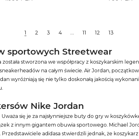
1
2
3
4
…
11
12
13
ów sportowych Streetwear
óra została stworzona we współpracy z koszykarskim leg
ry sneakerheadów na całym świecie. Air Jordan, początk
an wyróżniają się nie tylko doskonałą jakością wykonani
u.
kersów Nike Jordan
aża się je za najsłynniejsze buty do gry w koszykówkę. Ic
iązek z innym gigantem obuwia sportowego. Michael Jorda
 Przedstawiciele adidasa stwierdzili jednak, że koszyka