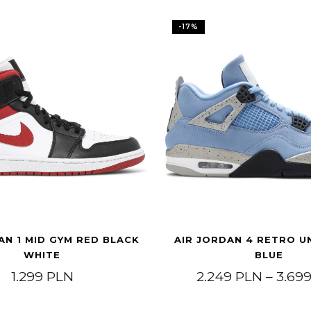
-
17
%
AN 1 MID GYM RED BLACK
AIR JORDAN 4 RETRO U
WHITE
BLUE
1.299
PLN
2.249
PLN
–
3.69