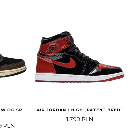
OW OG SP
AIR JORDAN 1 HIGH „PATENT BRED”
1.799
PLN
Price range: 11.999 PLN through 13.499 PL
99
PLN