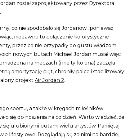
r Jordan został zaprojektowany przez Dyrektora
.
ny, co nie spodobało się Jordanowi, ponieważ
ówiąc, niedawno to połączenie kolorystyczne
menty, przez co nie przypadły do gustu władzom
woich nowych butach Michael Jordan musiał więc
gromadzona na meczach (i nie tylko ona) zaczęła
ną amortyzację pięt, chroniły palce i stabilizowały
nalony projekt
Air Jordan 2
.
tego sportu, a także w kręgach miłośników
o się do noszenia na co dzień. Warto wiedzieć, że
ały się ulubionymi butami wielu artystów. Pamiętaj
 lifestylowe. Rozglądają się za nimi najbardziej