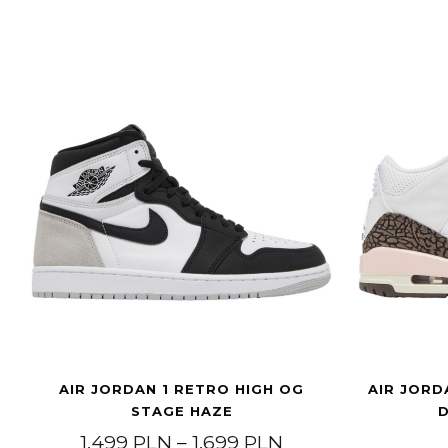
AIR JORDAN 1 RETRO HIGH OG
AIR JORD
STAGE HAZE
D
Price range: 1.49
1.499
PLN
–
1.699
PLN