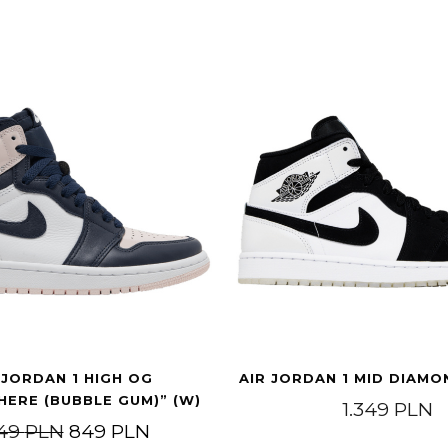
 JORDAN 1 HIGH OG
AIR JORDAN 1 MID DIAM
ERE (BUBBLE GUM)” (W)
1.349
PLN
Original price was: 1.049 PLN.
Current price is: 849 PLN.
049
PLN
849
PLN