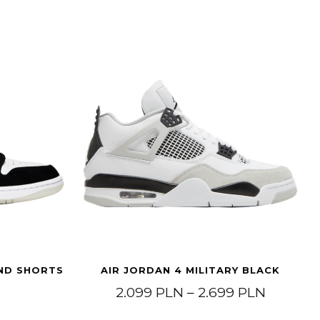
OND SHORTS
AIR JORDAN 4 MILITARY BLACK
Price r
2.099
PLN
–
2.699
PLN