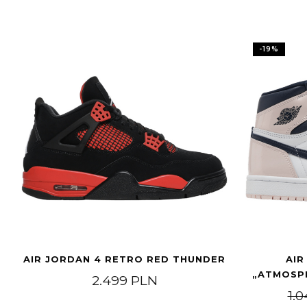
-
19
%
AIR JORDAN 4 RETRO RED THUNDER
AIR
„ATMOSPH
2.499
PLN
1.