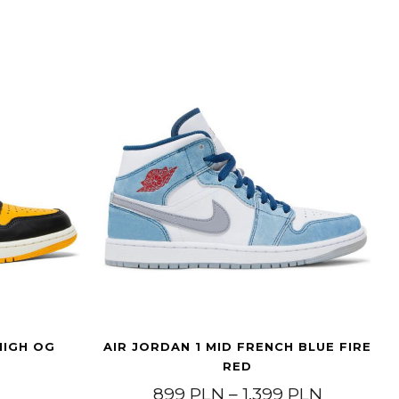
HIGH OG
AIR JORDAN 1 MID FRENCH BLUE FIRE
RED
Price ra
899
PLN
–
1.399
PLN