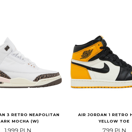
AN 3 RETRO NEAPOLITAN
AIR JORDAN 1 RETRO 
ARK MOCHA (W)
YELLOW TOE
9 PLN through 1.699 PLN
1.999
PLN
799
PLN