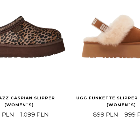
AZZ CASPIAN SLIPPER
UGG FUNKETTE SLIPPER
(WOMEN`S)
(WOMEN`S)
9 PLN through 1.349 PLN
Price range: 999 PLN through 
9
PLN
–
1.099
PLN
899
PLN
–
999