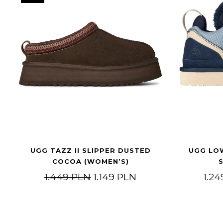
UGG TAZZ II SLIPPER DUSTED
UGG LO
COCOA (WOMEN’S)
Original price was: 1.449 PL
Current price is: 1.
1.449
PLN
1.149
PLN
1.2