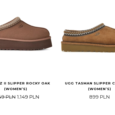
 II SLIPPER ROCKY OAK
UGG TASMAN SLIPPER 
(WOMEN’S)
(WOMEN’S)
PLN through 1.999 PLN
Original price was: 1.449 PLN.
Current price is: 1.149 PLN.
449
PLN
1.149
PLN
899
PLN