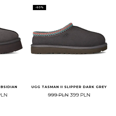
-
60
%
OBSIDIAN
UGG TASMAN II SLIPPER DARK GREY
Price range: 399 PLN through 799 PLN
Original price was:
Current pri
PLN
999
PLN
399
PLN