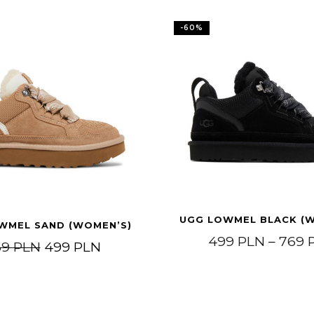
-
60
%
UGG LOWMEL BLACK (
WMEL SAND (WOMEN’S)
499
PLN
–
769
Original price was: 769 PLN.
Current price is: 499 PLN.
69
PLN
499
PLN
PLN through 769 PLN