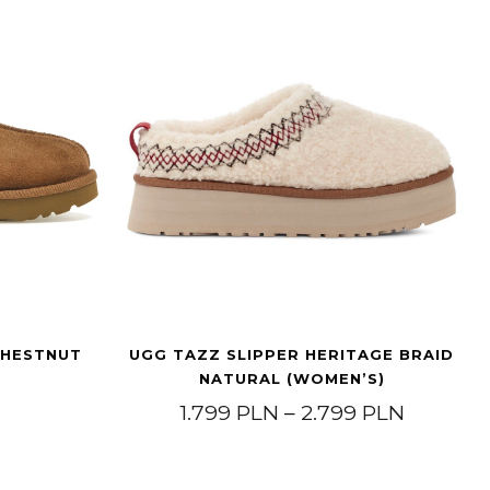
CHESTNUT
UGG TAZZ SLIPPER HERITAGE BRAID
NATURAL (WOMEN’S)
Price ra
1.799
PLN
–
2.799
PLN