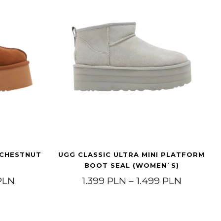
 CHESTNUT
UGG CLASSIC ULTRA MINI PLATFORM
BOOT SEAL (WOMEN`S)
1.099 PLN
Price range: 899 PLN through 999 PLN
Price ra
PLN
1.399
PLN
–
1.499
PLN