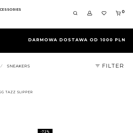
CESSORIES
0
S
FILTER
⁄
SNEAKERS
GG TAZZ SLIPPER
-
72
%