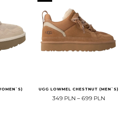
WOMEN`S)
UGG LOWMEL CHESTNUT (MEN`S)
Price ran
349
PLN
–
699
PLN
h 1.799 PLN