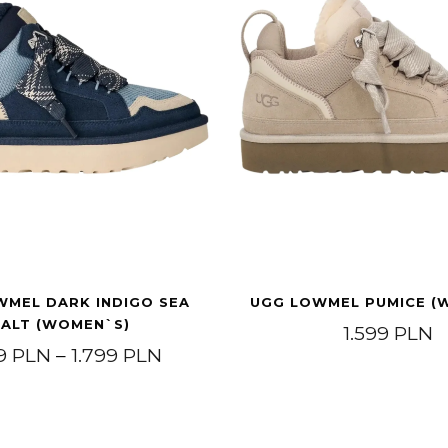
WMEL DARK INDIGO SEA
UGG LOWMEL PUMICE (
SALT (WOMEN`S)
1.599
PLN
N.
149 PLN.
Price range: 1.249 PLN throug
49
PLN
–
1.799
PLN