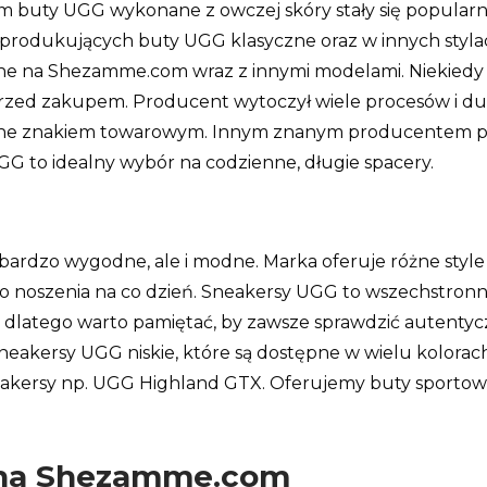
m buty UGG wykonane z owczej skóry stały się popularne
rm produkujących buty UGG klasyczne oraz w innych styla
ępne na Shezamme.com wraz z innymi modelami. Niekiedy 
zed zakupem. Producent wytoczył wiele procesów i duż
ione znakiem towarowym. Innym znanym producentem pod
G to idealny wybór na codzienne, długie spacery.
 bardzo wygodne, ale i modne. Marka oferuje różne styl
 noszenia na co dzień. Sneakersy UGG to wszechstronne b
 dlatego warto pamiętać, by zawsze sprawdzić autentyc
 sneakersy UGG niskie, które są dostępne w wielu kolora
rsy np. UGG Highland GTX. Oferujemy buty sportowe wi
 na Shezamme.com