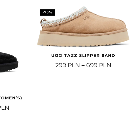
-
73
%
UGG TAZZ SLIPPER SAND
Price ran
299
PLN
–
699
PLN
WOMEN’S)
Price range: 499 PLN through 769 PLN
PLN