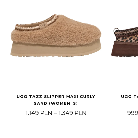
UGG TAZZ SLIPPER MAXI CURLY
UGG T
SAND (WOMEN`S)
Price range: 1.14
1.149
PLN
–
1.349
PLN
99