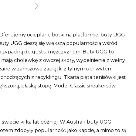
Oferujemy ocieplane botki na platformie, buty UGG
 Buty UGG cieszą się większą popularnością wśród
re przypadną do gustu mężczyznom. Buty UGG to
r mają cholewkę z owczej skóry, wypełnienie z wełny
ażane w zamszowe zapiętki z tylnym uchwytem.
hodzących z recyklingu. Tkana pięta tenisówki jest
szoną, płaską stopę. Model Classic sneakersów
wiecie kilka lat później. W Australii buty UGG
Potem zdobyły popularność jako kapcie, a mimo to są