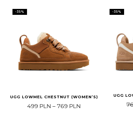
-
35
%
-
35
%
UGG LO
UGG LOWMEL CHESTNUT (WOMEN’S)
7
Price range: 499 
499
PLN
–
769
PLN