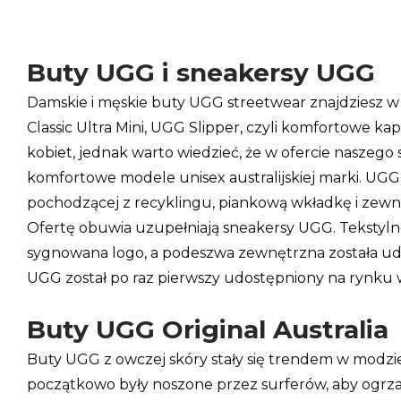
Buty UGG i sneakersy UGG
Damskie i męskie buty UGG streetwear znajdziesz w
Classic Ultra Mini, UGG Slipper, czyli komfortowe k
kobiet, jednak warto wiedzieć, że w ofercie nasze
komfortowe modele unisex australijskiej marki. UGG 
pochodzącej z recyklingu, piankową wkładkę i zew
Ofertę obuwia uzupełniają sneakersy UGG. Tekstylne
sygnowana logo, a podeszwa zewnętrzna została ud
UGG został po raz pierwszy udostępniony na rynku w
Buty UGG Original Australia
Buty UGG z owczej skóry stały się trendem w modzie 
początkowo były noszone przez surferów, aby ogrzać