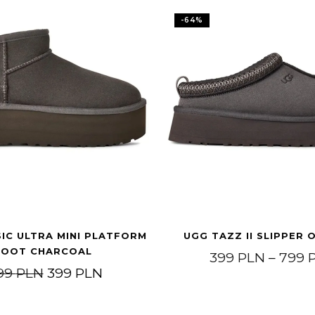
-
64
%
IC ULTRA MINI PLATFORM
UGG TAZZ II SLIPPER 
BOOT CHARCOAL
399
PLN
–
799
9 PLN through 1.399 PLN
Original price was: 1.199 PLN.
Current price is: 399 PLN.
199
PLN
399
PLN