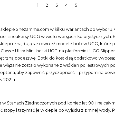
1
2
3
4
5
 sklepie Shezamme.com w kilku wariantach do wyboru. 
apcie i sneakersy UGG w wielu wersjach kolorystycznych.
go sklepu znajdują się również modele butów UGG, któ
Classic Ultra Mini, botki UGG na platformie i UGG Slippe
nętrzną podeszwę. Botki do kostki są dodatkowo wypos
 wiązanie zostało wykonane z włókien poliestrowych poc
eptana, aby zapewnić przyczepność – przypomina powięk
 2021 r.
w Stanach Zjednoczonych pod koniec lat 90. i na całym ś
 stopy i trzymać je w cieple po wyjściu z zimnej wody. 