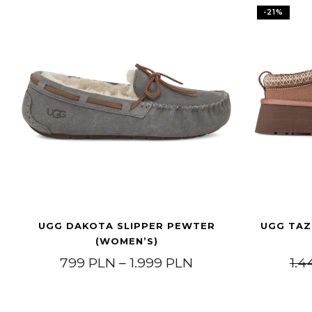
-
21
%
UGG DAKOTA SLIPPER PEWTER
UGG TAZZ
(WOMEN’S)
Price range: 799 
799
PLN
–
1.999
PLN
1.