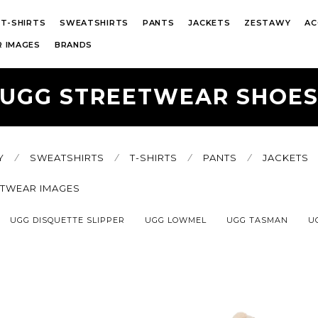
T-SHIRTS
SWEATSHIRTS
PANTS
JACKETS
ZESTAWY
AC
 IMAGES
BRANDS
UGG STREETWEAR SHOE
Y
⁄
SWEATSHIRTS
⁄
T-SHIRTS
⁄
PANTS
⁄
JACKETS
ETWEAR IMAGES
UGG DISQUETTE SLIPPER
UGG LOWMEL
UGG TASMAN
U