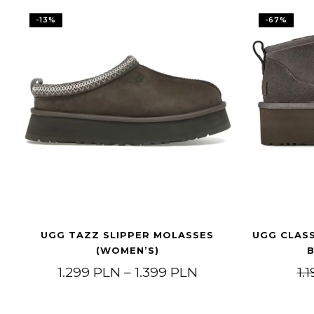
-
13
%
-
67
%
UGG TAZZ SLIPPER MOLASSES
UGG CLASS
(WOMEN’S)
Price range: 1.29
1.299
PLN
–
1.399
PLN
1.