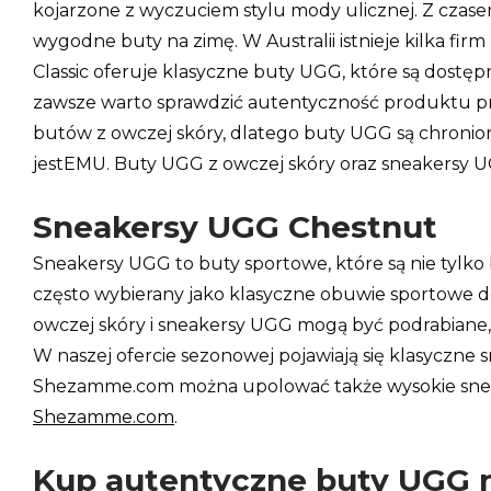
kojarzone z wyczuciem stylu mody ulicznej. Z czase
wygodne buty na zimę. W Australii istnieje kilka fi
Classic oferuje klasyczne buty UGG, które są dost
zawsze warto sprawdzić autentyczność produktu pr
butów z owczej skóry, dlatego buty UGG są chron
jestEMU. Buty UGG z owczej skóry oraz sneakersy UG
Sneakersy UGG Chestnut
Sneakersy UGG to buty sportowe, które są nie tylko
często wybierany jako klasyczne obuwie sportowe do
owczej skóry i sneakersy UGG mogą być podrabiane,
W naszej ofercie sezonowej pojawiają się klasyczne
Shezamme.com można upolować także wysokie sneake
Shezamme.com
.
Kup autentyczne buty UGG