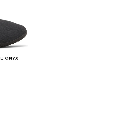
NE ONYX
gh 3.499 PLN