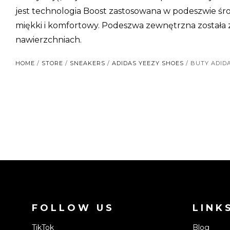
jest technologia Boost zastosowana w podeszwie środ
miękki i komfortowy. Podeszwa zewnętrzna została 
nawierzchniach.
HOME
/
STORE
/
SNEAKERS
/
ADIDAS YEEZY SHOES
/ BUTY ADID
FOLLOW US
LINK
TikTok
Blog