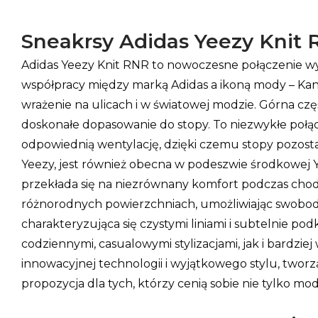
Sneakrsy Adidas Yeezy Knit 
Adidas Yeezy Knit RNR to nowoczesne połączenie wy
współpracy między marką Adidas a ikoną mody – Ka
wrażenie na ulicach i w światowej modzie. Górna czę
doskonałe dopasowanie do stopy. To niezwykłe połąc
odpowiednią wentylację, dzięki czemu stopy pozost
Yeezy, jest również obecna w podeszwie środkowej Ye
przekłada się na niezrównany komfort podczas chod
różnorodnych powierzchniach, umożliwiając swobodn
charakteryzująca się czystymi liniami i subtelnie p
codziennymi, casualowymi stylizacjami, jak i bardzi
innowacyjnej technologii i wyjątkowego stylu, twor
propozycja dla tych, którzy cenią sobie nie tylko mod