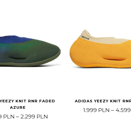
YEEZY KNIT RNR FADED
ADIDAS YEEZY KNIT RN
AZURE
1.999
PLN
–
4.59
Price range: 1.499 PLN throug
9
PLN
–
2.299
PLN