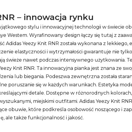
RNR – innowacja rynku
jątkowego stylu i innowacyjnej technologii w świecie o
nye Westem. Wyrafinowany design łączy się tutaj z za
ść Adidas Yeezy Knit RNR została wykonana z lekkiego, 
zenie elastyczności i wytrzymałości gwarantuje nie tylk
ają świeże nawet podczas intensywnego użytkowania. Te
ezy Knit RNR. Ta innowacyjna pianka jest znana ze swoje
zenia lub biegania. Podeszwa zewnętrzna została star
e poruszanie się w każdych warunkach. Estetyka model
odkreślającymi detale. Dostępne w różnorodnych kolorach
ej wyszukanymi, miejskimi outfitami. Adidas Yeezy Knit R
zące obuwie, które podkreśla osobowość noszącego i za
ę, ale także funkcjonalność i jakość.