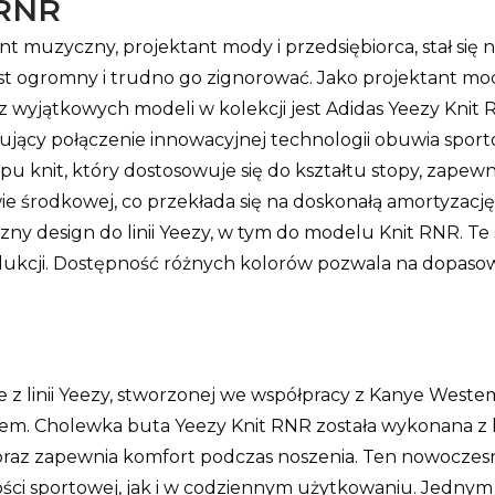
 RNR
nt muzyczny, projektant mody i przedsiębiorca, stał si
st ogromny i trudno go zignorować. Jako projektant mo
z wyjątkowych modeli w kolekcji jest Adidas Yeezy Knit 
ący połączenie innowacyjnej technologii obuwia sport
ypu knit, który dostosowuje się do kształtu stopy, zape
 środkowej, co przekłada się na doskonałą amortyzację i
ny design do linii Yeezy, w tym do modelu Knit RNR. Te s
dukcji. Dostępność różnych kolorów pozwala na dopasowa
 z linii Yeezy, stworzonej we współpracy z Kanye Weste
m. Cholewka buta Yeezy Knit RNR została wykonana z lek
oraz zapewnia komfort podczas noszenia. Ten nowoczes
ości sportowej, jak i w codziennym użytkowaniu. Jednym