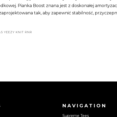
kowej. Pianka Boost znana jest z doskonałej amortyzacji
zaprojektowana tak, aby zapewnić stabilność, przyczep
AS YEEZY KNIT RNR
S
NAVIGATION
Supreme Tees