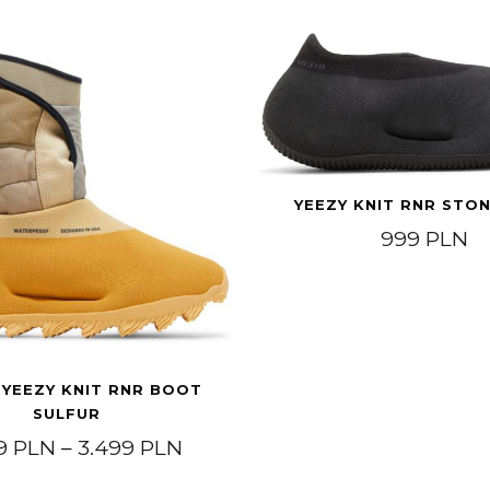
YEEZY KNIT RNR STO
999
PLN
 YEEZY KNIT RNR BOOT
SULFUR
49 PLN through 1.999 PLN
Price range: 2.499 PLN throu
99
PLN
–
3.499
PLN