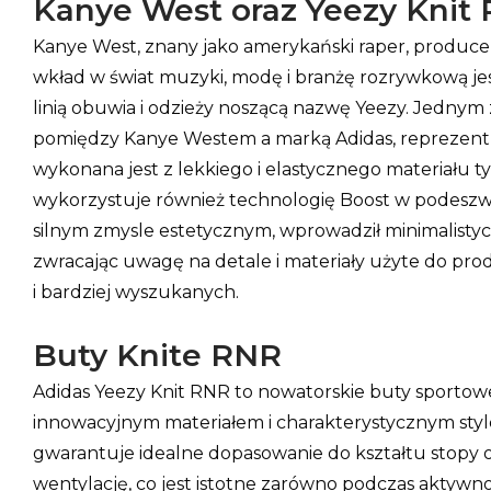
Kanye West oraz Yeezy Knit
Kanye West, znany jako amerykański raper, produce
wkład w świat muzyki, modę i branżę rozrywkową je
linią obuwia i odzieży noszącą nazwę Yeezy. Jednym 
pomiędzy Kanye Westem a marką Adidas, reprezentuj
wykonana jest z lekkiego i elastycznego materiału t
wykorzystuje również technologię Boost w podeszwie
silnym zmysle estetycznym, wprowadził minimalistycz
zwracając uwagę na detale i materiały użyte do pro
i bardziej wyszukanych.
Buty Knite RNR
Adidas Yeezy Knit RNR to nowatorskie buty sportowe
innowacyjnym materiałem i charakterystycznym style
gwarantuje idealne dopasowanie do kształtu stopy 
wentylację, co jest istotne zarówno podczas aktywn