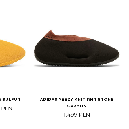
R SULFUR
ADIDAS YEEZY KNIT RNR STONE
CARBON
Price range: 1.999 PLN through 4.599 PLN
9
PLN
h 2.299 PLN
1.499
PLN