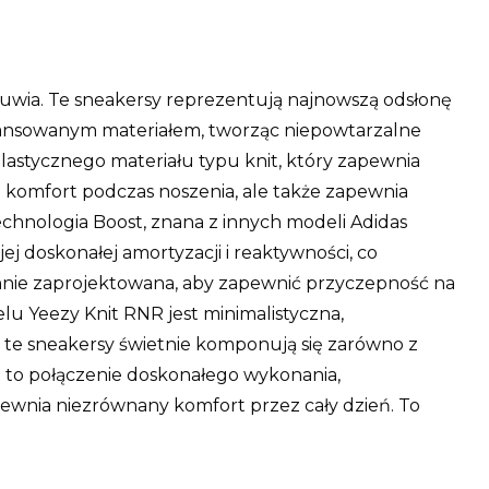
buwia. Te sneakersy reprezentują najnowszą odsłonę
awansowanym materiałem, tworząc niepowtarzalne
elastycznego materiału typu knit, który zapewnia
o komfort podczas noszenia, ale także zapewnia
chnologia Boost, znana z innych modeli Adidas
j doskonałej amortyzacji i reaktywności, co
annie zaprojektowana, aby zapewnić przyczepność na
u Yeezy Knit RNR jest minimalistyczna,
, te sneakersy świetnie komponują się zarówno z
NR to połączenie doskonałego wykonania,
pewnia niezrównany komfort przez cały dzień. To