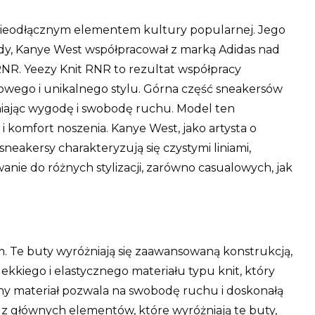
ę nieodłącznym elementem kultury popularnej. Jego
dy, Kanye West współpracował z marką Adidas nad
RNR. Yeezy Knit RNR to rezultat współpracy
owego i unikalnego stylu. Górna część sneakersów
wniając wygodę i swobodę ruchu. Model ten
 komfort noszenia. Kanye West, jako artysta o
neakersy charakteryzują się czystymi liniami,
nie do różnych stylizacji, zarówno casualowych, jak
m. Te buty wyróżniają się zaawansowaną konstrukcją,
kiego i elastycznego materiału typu knit, który
ny materiał pozwala na swobodę ruchu i doskonałą
 z głównych elementów, które wyróżniają te buty,