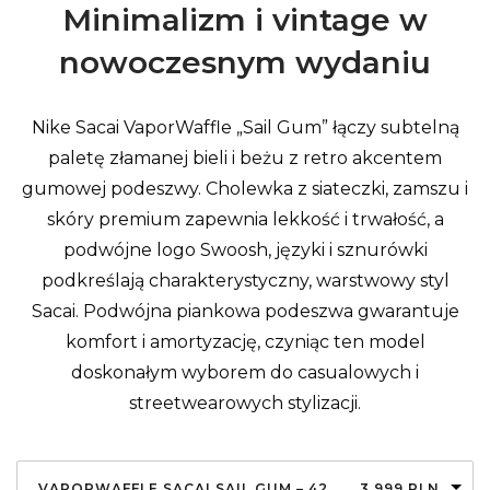
Minimalizm i vintage w
nowoczesnym wydaniu
Nike Sacai VaporWaffle „Sail Gum” łączy subtelną
paletę złamanej bieli i beżu z retro akcentem
gumowej podeszwy. Cholewka z siateczki, zamszu i
skóry premium zapewnia lekkość i trwałość, a
podwójne logo Swoosh, języki i sznurówki
podkreślają charakterystyczny, warstwowy styl
Sacai. Podwójna piankowa podeszwa gwarantuje
komfort i amortyzację, czyniąc ten model
doskonałym wyborem do casualowych i
streetwearowych stylizacji.
VAPORWAFFLE SACAI SAIL GUM – 42
3.999
PLN