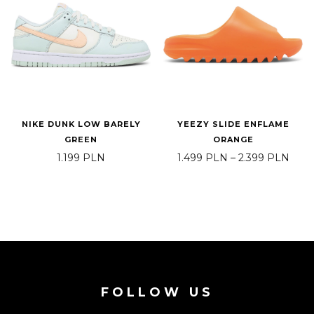
NIKE DUNK LOW BARELY
YEEZY SLIDE ENFLAME
GREEN
ORANGE
Pric
1.199
PLN
1.499
PLN
–
2.399
PLN
FOLLOW US