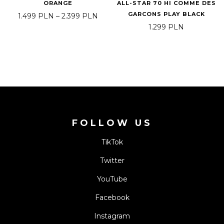
ORANGE
ALL-STAR 70 HI COMME DES
GARCONS PLAY BLACK
Price range: 1.499 PLN through 2.3
1.499
PLN
–
2.399
PLN
1.299
PLN
FOLLOW US
TikTok
Twitter
YouTube
Facebook
Instagram