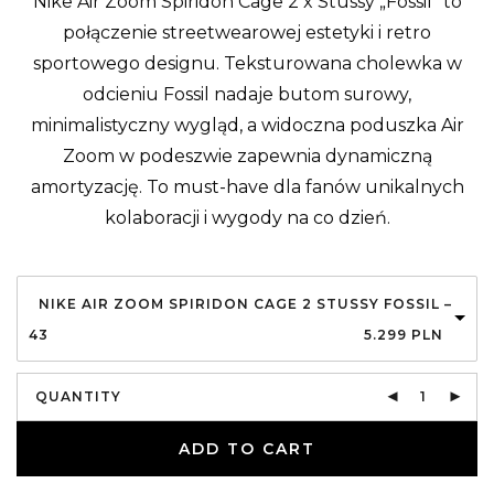
Nike Air Zoom Spiridon Cage 2 x Stussy „Fossil” to
połączenie streetwearowej estetyki i retro
sportowego designu. Teksturowana cholewka w
odcieniu Fossil nadaje butom surowy,
minimalistyczny wygląd, a widoczna poduszka Air
Zoom w podeszwie zapewnia dynamiczną
amortyzację. To must-have dla fanów unikalnych
kolaboracji i wygody na co dzień.
NIKE AIR ZOOM SPIRIDON CAGE 2 STUSSY FOSSIL –
43
5.299
PLN
QUANTITY
ADD TO CART