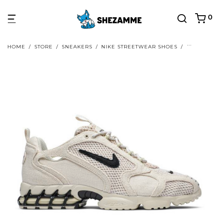
0
HOME
/
STORE
/
SNEAKERS
/
NIKE STREETWEAR SHOES
/
NIKE AIR 