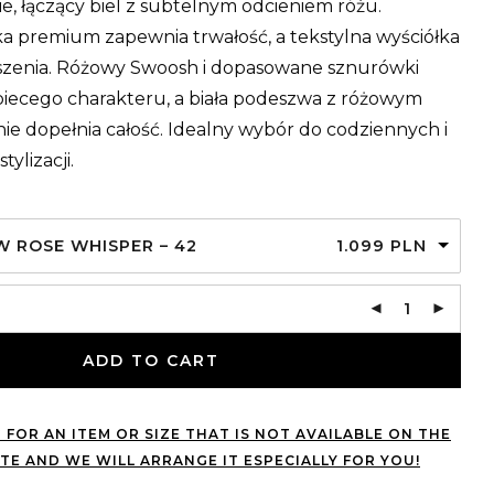
e, łączący biel z subtelnym odcieniem różu.
 premium zapewnia trwałość, a tekstylna wyściółka
szenia. Różowy Swoosh i dopasowane sznurówki
iecego charakteru, a biała podeszwa z różowym
e dopełnia całość. Idealny wybór do codziennych i
ylizacji.
W ROSE WHISPER – 42
1.099
PLN
ADD TO CART
 FOR AN ITEM OR SIZE THAT IS NOT AVAILABLE ON THE
TE AND WE WILL ARRANGE IT ESPECIALLY FOR YOU!