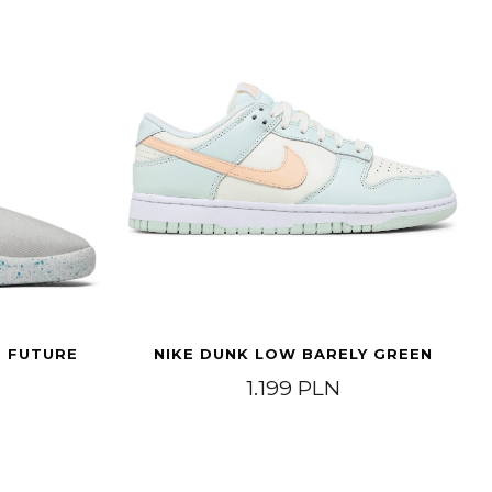
E FUTURE
NIKE DUNK LOW BARELY GREEN
h 1.899 PLN
1.199
PLN