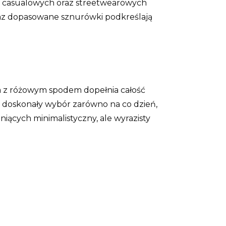
do casualowych oraz streetwearowych
raz dopasowane sznurówki podkreślają
wa z różowym spodem dopełnia całość
o doskonały wybór zarówno na co dzień,
niących minimalistyczny, ale wyrazisty