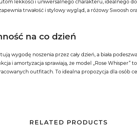
butom lekkości i uniwersalnego charakteru, idealnego 
 zapewnia trwałość i stylowy wygląd, a różowy Swoosh o
nność na co dzień
ntują wygodę noszenia przez cały dzień, a biała podesz
cja i amortyzacja sprawiają, że model „Rose Whisper” t
pracowanych outfitach. To idealna propozycja dla osób ce
RELATED PRODUCTS