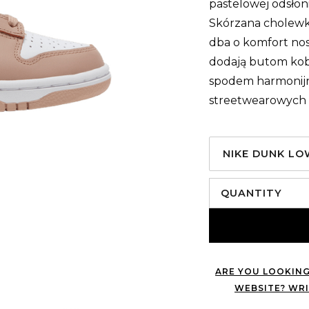
pastelowej odsłoni
Skórzana cholewka
dba o komfort no
dodają butom kob
spodem harmonijni
streetwearowych st
NIKE DUNK LO
QUANTITY
ARE YOU LOOKING
WEBSITE? WRI