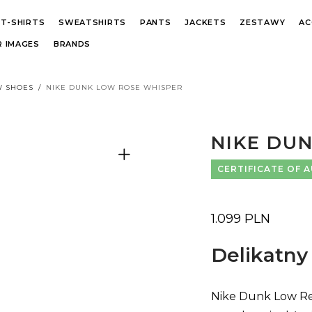
T-SHIRTS
SWEATSHIRTS
PANTS
JACKETS
ZESTAWY
AC
 IMAGES
BRANDS
W SHOES
/
NIKE DUNK LOW ROSE WHISPER
NIKE DU
CERTIFICATE OF 
1.099
PLN
Delikatny
Nike Dunk Low Re