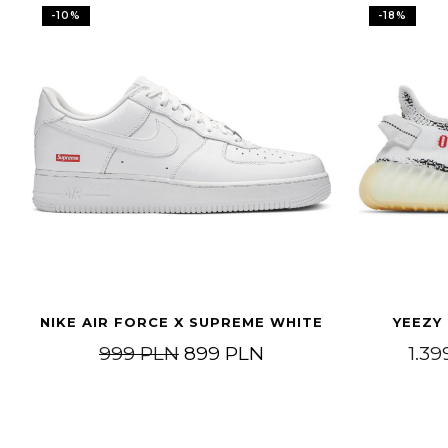
-
10
%
-
18
%
NIKE AIR FORCE X SUPREME WHITE
YEEZY
Original price was: 999 PLN.
Current price is: 89
999
PLN
899
PLN
1.3