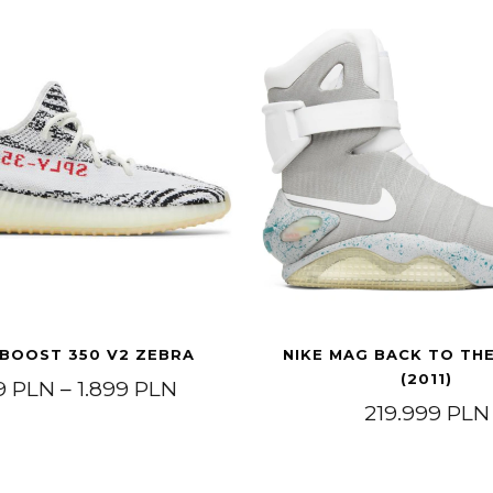
 BOOST 350 V2 ZEBRA
NIKE MAG BACK TO TH
(2011)
9 PLN.
Price range: 1.399 PLN throug
99
PLN
–
1.899
PLN
219.999
PLN