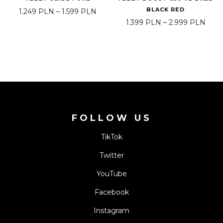
BLACK RED
Price range: 1.249 PLN through 1.5
1.249
PLN
–
1.599
PLN
Pric
1.399
PLN
–
2.999
PLN
FOLLOW US
TikTok
Twitter
YouTube
Facebook
Instagram