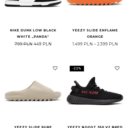
NIKE DUNK LOW BLACK
YEEZY SLIDE ENFLAME
WHITE „PANDA”
ORANGE
Original price was: 799 PLN.
Current price is: 449 PLN.
Pric
799
PLN
449
PLN
1.499
PLN
–
2.399
PLN
-
22
%
YEEZY SLIDE PURE
YEEZY BOOST 350 V2 BRED