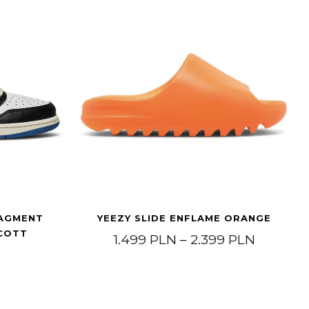
RAGMENT
YEEZY SLIDE ENFLAME ORANGE
SCOTT
 499 PLN
Price ra
1.499
PLN
–
2.399
PLN