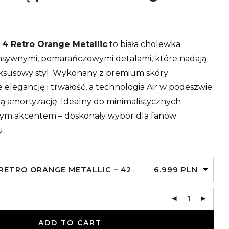
 4 Retro Orange Metallic
to biała cholewka
sywnymi, pomarańczowymi detalami, które nadają
ksusowy styl. Wykonany z premium skóry
e elegancję i trwałość, a technologia Air w podeszwie
 amortyzację. Idealny do minimalistycznych
zistym akcentem – doskonały wybór dla fanów
u.
 RETRO ORANGE METALLIC – 42
6.999
PLN
ADD TO CART