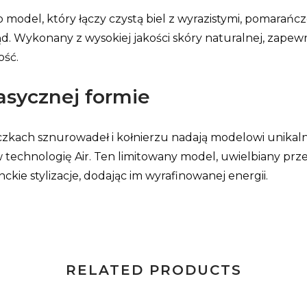
o model, który łączy czystą biel z wyrazistymi, pomarań
 Wykonany z wysokiej jakości skóry naturalnej, zapewni
ość.
asycznej formie
kach sznurowadeł i kołnierzu nadają modelowi unikalne
echnologię Air. Ten limitowany model, uwielbiany prze
ckie stylizacje, dodając im wyrafinowanej energii.
RELATED PRODUCTS