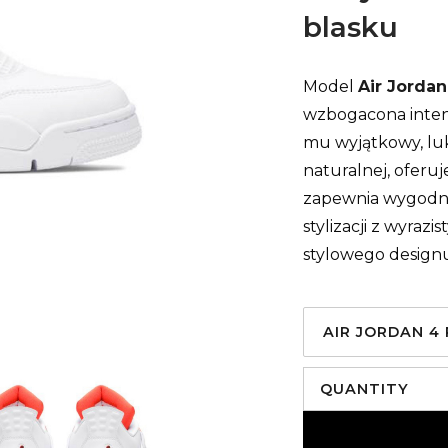
blasku
Model
Air Jordan
wzbogacona inten
mu wyjątkowy, lu
naturalnej, oferuj
zapewnia wygodną
stylizacji z wyra
stylowego design
AIR JORDAN 4
QUANTITY