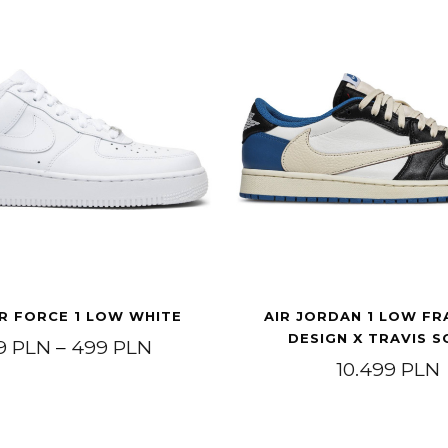
IR FORCE 1 LOW WHITE
AIR JORDAN 1 LOW F
DESIGN X TRAVIS 
Price range: 449 PLN through
9
PLN
–
499
PLN
10.499
PLN