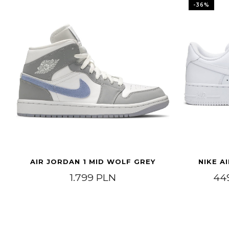
-
36
%
AIR JORDAN 1 MID WOLF GREY
NIKE A
1.799
PLN
44