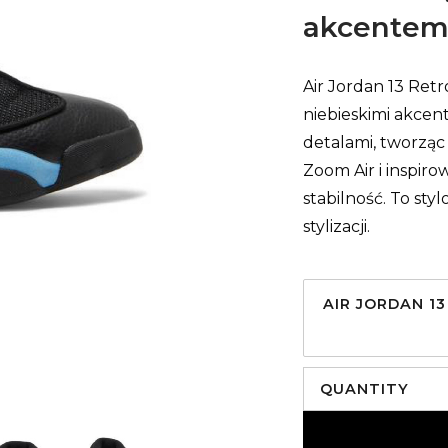
akcente
Air Jordan 13 Retr
niebieskimi akcen
detalami, tworząc
Zoom Air i inspir
stabilność. To st
stylizacji.
AIR JORDAN 13
QUANTITY