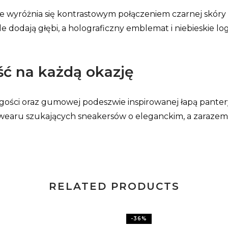
ue wyróżnia się kontrastowym połączeniem czarnej skóry i
le dodają głębi, a holograficzny emblemat i niebieskie
ść na każdą okazję
ługości oraz gumowej podeszwie inspirowanej łapą panter
etwearu szukających sneakersów o eleganckim, a zaraz
RELATED PRODUCTS
-
36
%