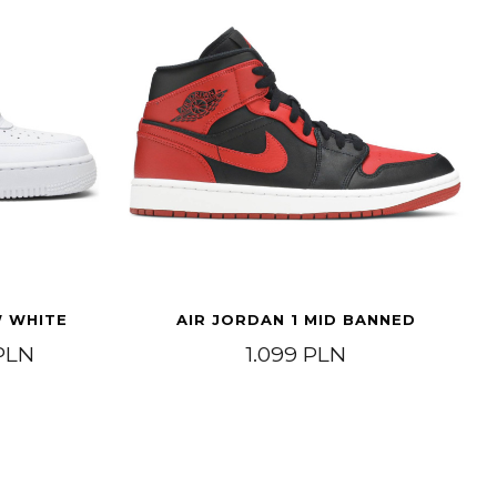
W WHITE
AIR JORDAN 1 MID BANNED
Price range: 449 PLN through 499 PLN
PLN
1.099
PLN