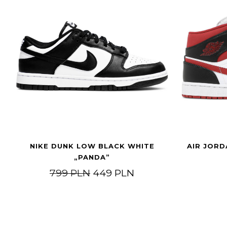
NIKE DUNK LOW BLACK WHITE
AIR JORD
„PANDA”
Original price was: 799 PLN.
Current price is: 4
799
PLN
449
PLN