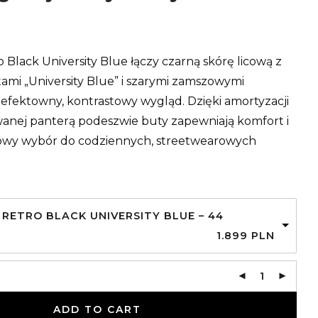
m
o Black University Blue łączy czarną skórę licową z
tami „University Blue” i szarymi zamszowymi
 efektowny, kontrastowy wygląd. Dzięki amortyzacji
owanej panterą podeszwie buty zapewniają komfort i
ylowy wybór do codziennych, streetwearowych
 RETRO BLACK UNIVERSITY BLUE – 44
1.899
PLN
ADD TO CART