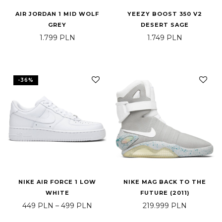
AIR JORDAN 1 MID WOLF
YEEZY BOOST 350 V2
GREY
DESERT SAGE
1.799
PLN
1.749
PLN
-
36
%
NIKE AIR FORCE 1 LOW
NIKE MAG BACK TO THE
WHITE
FUTURE (2011)
Price range: 449 PLN through 499 P
449
PLN
–
499
PLN
219.999
PLN