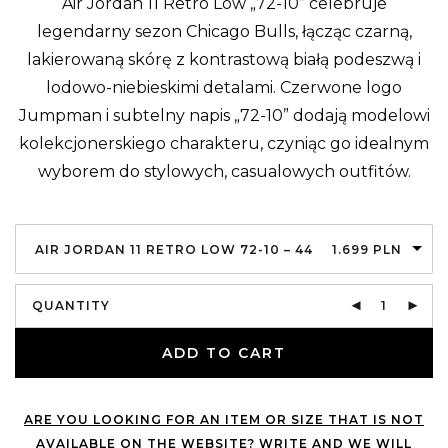
Air Jordan 11 Retro Low „72-10” celebruje
legendarny sezon Chicago Bulls, łącząc czarną,
lakierowaną skórę z kontrastową białą podeszwą i
lodowo-niebieskimi detalami. Czerwone logo
Jumpman i subtelny napis „72-10” dodają modelowi
kolekcjonerskiego charakteru, czyniąc go idealnym
wyborem do stylowych, casualowych outfitów.
AIR JORDAN 11 RETRO LOW 72-10 – 44
1.699
PLN
QUANTITY
ADD TO CART
ARE YOU LOOKING FOR AN ITEM OR SIZE THAT IS NOT
AVAILABLE ON THE WEBSITE? WRITE AND WE WILL