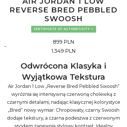
AIR JORDAN 1 LOW
REVERSE BRED PEBBLED
SWOOSH
CERTIFICATE OF AUTHENTICITY
899
PLN
–
Price
1.349
PLN
range:
899 PLN
through
Odwrócona Klasyka i
1.349 PLN
Wyjątkowa Tekstura
Air Jordan 1 Low „Reverse Bred Pebbled Swoosh”
wyróżnia się intensywną czerwoną cholewką z
czarnymi detalami, nadając klasycznej kolorystyce
„Bred” nowy wymiar. Chropowaty, czarny Swoosh
dodaje tekstury, a czarna podeszwa z czerwonym
spodem zapewnia stylowy kontrast. Idealny