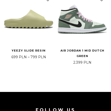
YEEZY SLIDE RESIN
AIR JORDAN 1 MID DUTCH
GREEN
Price range: 699 PLN through 799 P
699
PLN
–
799
PLN
2.399
PLN
FOLLOW US