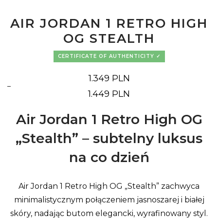
AIR JORDAN 1 RETRO HIGH
OG STEALTH
CERTIFICATE OF AUTHENTICITY
1.349
PLN
–
Price
1.449
PLN
range:
1.349 PLN
through
Air Jordan 1 Retro High OG
1.449 PLN
„Stealth” – subtelny luksus
na co dzień
Air Jordan 1 Retro High OG „Stealth” zachwyca
minimalistycznym połączeniem jasnoszarej i białej
skóry, nadając butom elegancki, wyrafinowany styl.