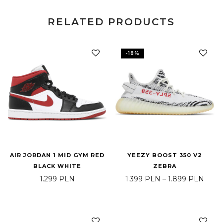
RELATED PRODUCTS
-
18
%
AIR JORDAN 1 MID GYM RED
YEEZY BOOST 350 V2
BLACK WHITE
ZEBRA
Price
1.299
PLN
1.399
PLN
–
1.899
PLN