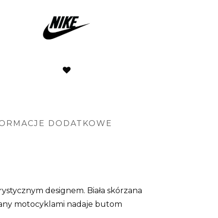
FORMACJE DODATKOWE
urystycznym designem. Biała skórzana
owany motocyklami nadaje butom