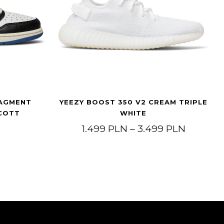
RAGMENT
YEEZY BOOST 350 V2 CREAM TRIPLE
SCOTT
WHITE
Price r
1.499
PLN
–
3.499
PLN