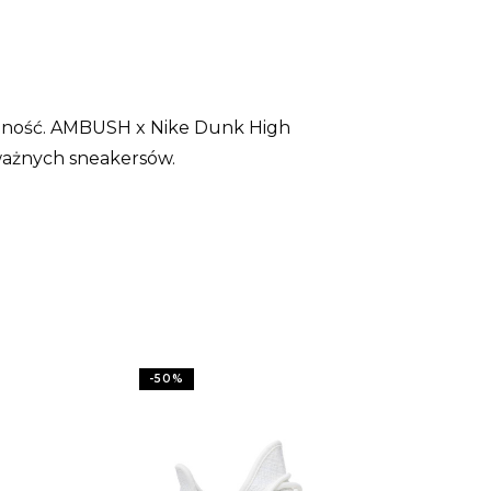
pność. AMBUSH x Nike Dunk High
dważnych sneakersów.
-
50
%