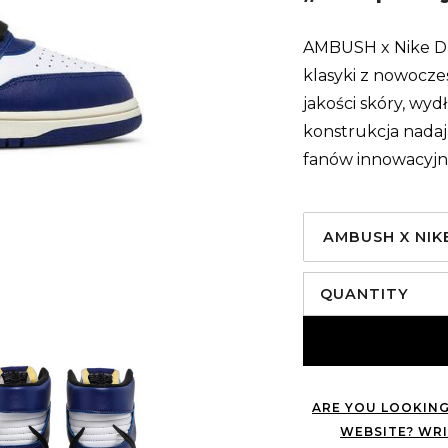
AMBUSH x Nike Du
klasyki z nowocz
jakości skóry, wy
konstrukcja nadaj
fanów innowacyjn
AMBUSH X NIK
QUANTITY
ARE YOU LOOKING
WEBSITE? WRI