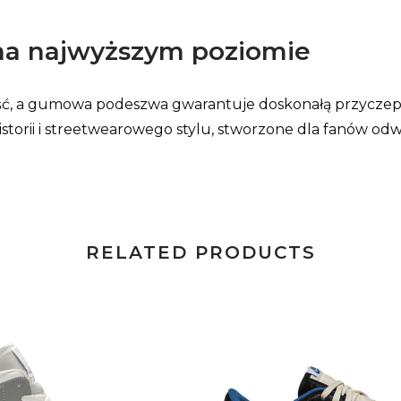
ć na najwyższym poziomie
ość, a gumowa podeszwa gwarantuje doskonałą przycze
istorii i streetwearowego stylu, stworzone dla fanów o
RELATED PRODUCTS