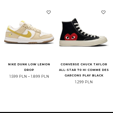
NIKE DUNK LOW LEMON
CONVERSE CHUCK TAYLOR
DROP
ALL-STAR 70 HI COMME DES
GARCONS PLAY BLACK
Price range: 1.599 PLN through 1.8
1.599
PLN
–
1.899
PLN
1.299
PLN