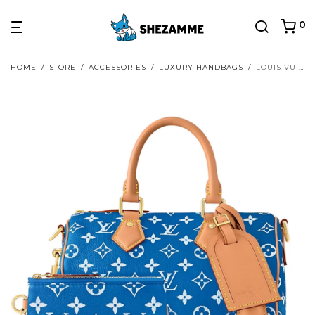
0
HOME
/
STORE
/
ACCESSORIES
/
LUXURY HANDBAGS
/
LOUIS VUITTON SPEEDY P9 BANDOULIÈRE 25 BLUE