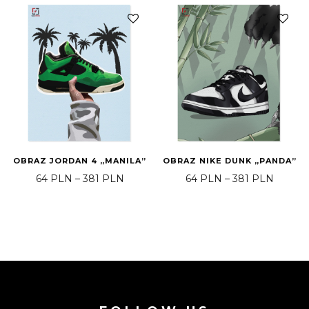
OBRAZ JORDAN 4 „MANILA”
OBRAZ NIKE DUNK „PANDA”
Price range: 64 PLN through 381 PLN
Price 
64
PLN
–
381
PLN
64
PLN
–
381
PLN