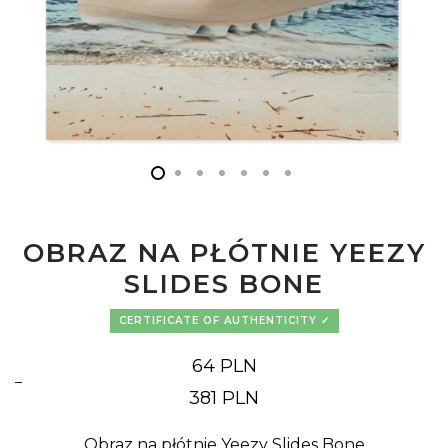
OBRAZ NA PŁÓTNIE YEEZY
SLIDES BONE
CERTIFICATE OF AUTHENTICITY
64
PLN
–
Price
381
PLN
range:
64 PLN
through
381 PLN
Obraz na płótnie Yeezy Slides Bone