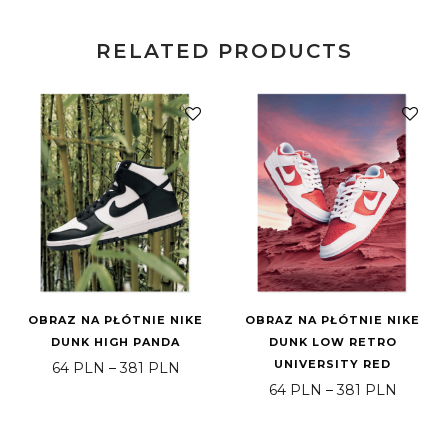
RELATED PRODUCTS
OBRAZ NA PŁÓTNIE NIKE
OBRAZ NA PŁÓTNIE NIKE
DUNK HIGH PANDA
DUNK LOW RETRO
UNIVERSITY RED
Price range: 64 PLN through 381 PLN
64
PLN
–
381
PLN
Price 
64
PLN
–
381
PLN