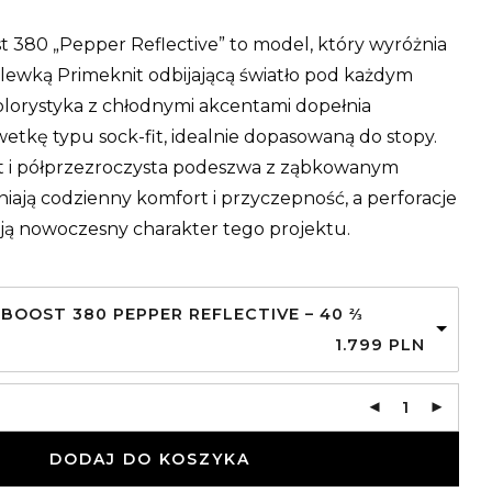
t 380 „Pepper Reflective” to model, który wyróżnia
holewką Primeknit odbijającą światło pod każdym
olorystyka z chłodnymi akcentami dopełnia
wetkę typu sock-fit, idealnie dopasowaną do stopy.
t i półprzezroczysta podeszwa z ząbkowanym
iają codzienny komfort i przyczepność, a perforacje
ją nowoczesny charakter tego projektu.
 BOOST 380 PEPPER REFLECTIVE – 40 ⅔
1.799
PLN
DODAJ DO KOSZYKA