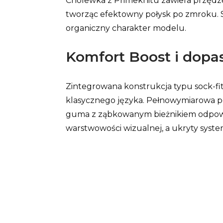
Cholewka z Primeknitu zawiera przędzę
tworząc efektowny połysk po zmroku. S
organiczny charakter modelu.
Komfort Boost i dopas
Zintegrowana konstrukcja typu sock-fit
klasycznego języka. Pełnowymiarowa po
guma z ząbkowanym bieżnikiem odpowiad
warstwowości wizualnej, a ukryty syst