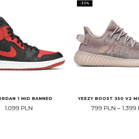
-
33
%
ORDAN 1 MID BANNED
YEEZY BOOST 350 V2 M
.499 PLN do 2.399 PLN
1.099
PLN
799
PLN
–
1.399