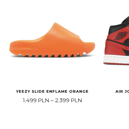
YEEZY SLIDE ENFLAME ORANGE
AIR J
Zakres cen: od 1
1.499
PLN
–
2.399
PLN