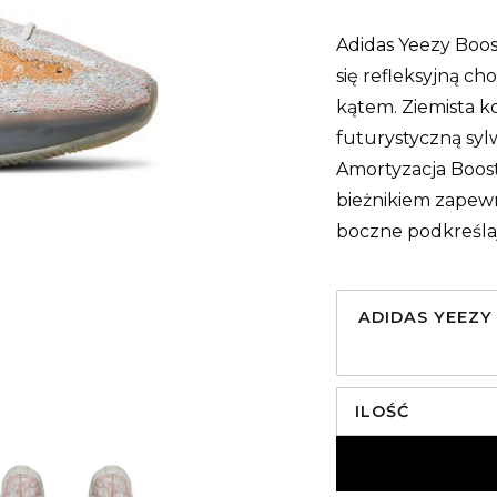
Adidas Yeezy Boos
się refleksyjną c
kątem. Ziemista k
futurystyczną syl
Amortyzacja Boos
bieżnikiem zapewn
boczne podkreśla
ADIDAS YEEZY
ILOŚĆ