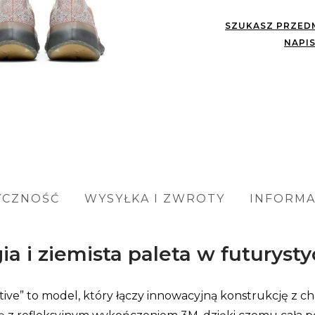
SZUKASZ PRZEDM
NAPIS
YCZNOŚĆ
WYSYŁKA I ZWROTY
INFORM
ia i ziemista paleta w futuryst
ve” to model, który łączy innowacyjną konstrukcję z cha