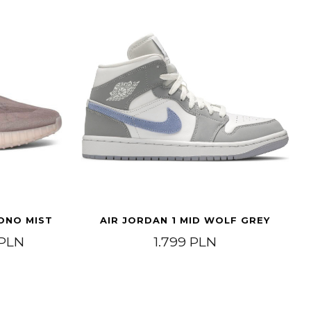
ONO MIST
AIR JORDAN 1 MID WOLF GREY
Zakres cen: od 799 PLN do 1.399 PLN
PLN
1.799
PLN