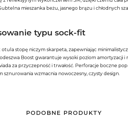
 z refleksyjnym wykończeniem 3M, dzięki czemu cała pow
ubtelna mieszanka beżu, jasnego brązu i chłodnych sz
owanie typu sock-fit
 otula stopę niczym skarpeta, zapewniając minimalisty
deszwa Boost gwarantuje wysoki poziom amortyzacji i 
a za przyczepność i trwałość. Perforacje boczne popra
em sznurowania wzmacnia nowoczesny, czysty design.
PODOBNE PRODUKTY