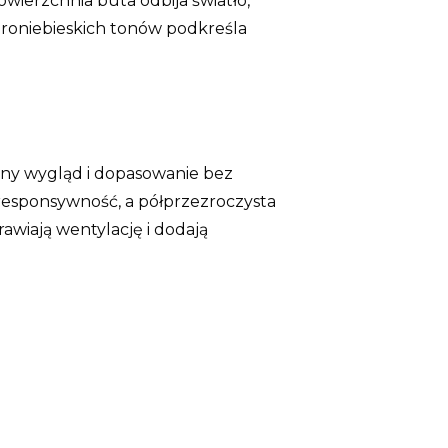
ierzchnia buta odbija światło,
aroniebieskich tonów podkreśla
czny wygląd i dopasowanie bez
responsywność, a półprzezroczysta
wiają wentylację i dodają