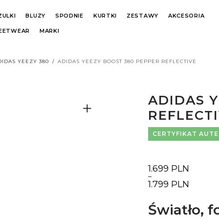
ZULKI
BLUZY
SPODNIE
KURTKI
ZESTAWY
AKCESORIA
REETWEAR
MARKI
DIDAS YEEZY 380
/
ADIDAS YEEZY BOOST 380 PEPPER REFLECTIVE
ADIDAS 
REFLECT
CERTYFIKAT AUT
1.699
PLN
–
Zakres
1.799
PLN
cen:
od
1.699 PLN
Światło, f
do
1.799 PLN