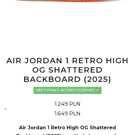
AIR JORDAN 1 RETRO HIGH
OG SHATTERED
BACKBOARD (2025)
CERTYFIKAT AUTENTYCZNOŚCI
1.249
PLN
–
Zakres
1.649
PLN
cen:
od
1.249 PLN
do
Air Jordan 1 Retro High OG Shattered
1.649 PLN