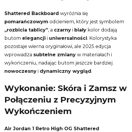
Shattered Backboard
wyróżnia się
pomarańczowym
odcieniem, który jest symbolem
„rozbicia tablicy”
, a
czarny
i
biały
kolor dodają
butom
elegancji
i
uniwersalności
. Kolorystyka
pozostaje wierna oryginałowi, ale 2025 edycja
wprowadza
subtelne zmiany
w materiałach i
wykończeniu, nadając butom jeszcze bardziej
nowoczesny
i
dynamiczny wygląd
.
Wykonanie: Skóra i Zamsz w
Połączeniu z Precyzyjnym
Wykończeniem
Air Jordan 1 Retro High OG Shattered