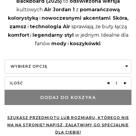
Backboard (2025)
to
odświeżona wersja
kultowych
Air Jordan 1
z
pomarańczową
kolorystyką
i
nowoczesnymi akcentami
.
Skóra,
zamsz
i
technologia Air
sprawiają, że buty łączą
komfort
i
legendarny styl
w jednym. Idealne dla
fanów
mody
i
koszykówki
.
WYBIERZ OPCJĘ
ILOŚĆ
DODAJ DO KOSZYKA
SZUKASZ PRZEDMIOTU LUB ROZMIARU, KTÓREGO NIE
MA NA STRONIE? NAPISZ, ZAŁATWIMY GO SPECJALNIE
DLA CIEBIE!