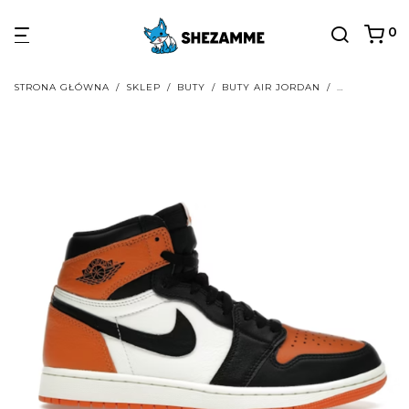
0
STRONA GŁÓWNA
/
SKLEP
/
BUTY
/
BUTY AIR JORDAN
/
BUTY AIR JO