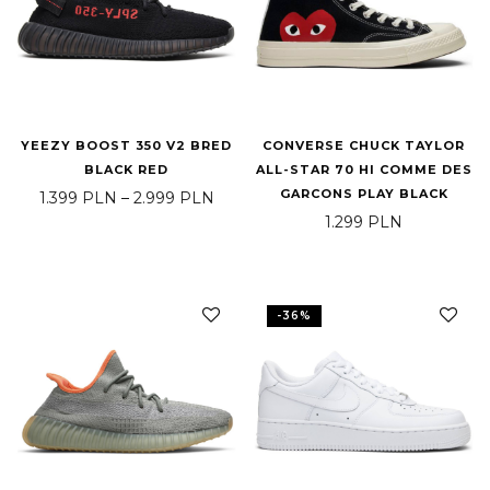
YEEZY BOOST 350 V2 BRED
CONVERSE CHUCK TAYLOR
BLACK RED
ALL-STAR 70 HI COMME DES
GARCONS PLAY BLACK
Zakres cen: od 1.399 PLN do 2.999
1.399
PLN
–
2.999
PLN
1.299
PLN
-
36
%